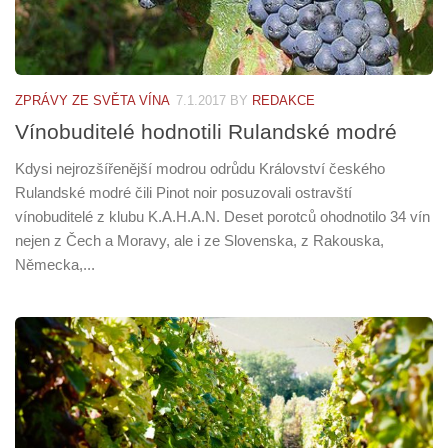
ZPRÁVY ZE SVĚTA VÍNA
7.1.2017
BY
REDAKCE
Vínobuditelé hodnotili Rulandské modré
Kdysi nejrozšířenější modrou odrůdu Království českého
Rulandské modré čili Pinot noir posuzovali ostravští
vínobuditelé z klubu K.A.H.A.N. Deset porotců ohodnotilo 34 vín
nejen z Čech a Moravy, ale i ze Slovenska, z Rakouska,
Německa,...