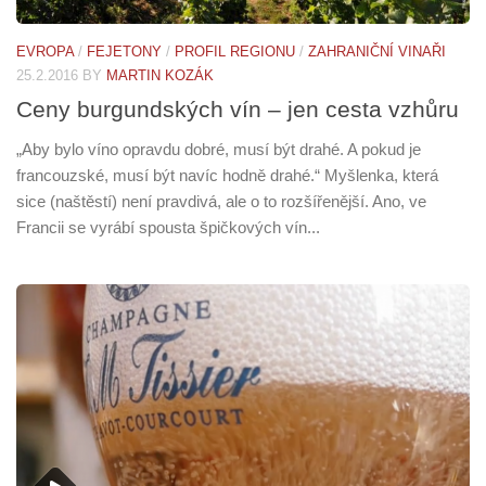
EVROPA
/
FEJETONY
/
PROFIL REGIONU
/
ZAHRANIČNÍ VINAŘI
25.2.2016
BY
MARTIN KOZÁK
Ceny burgundských vín – jen cesta vzhůru
„Aby bylo víno opravdu dobré, musí být drahé. A pokud je
francouzské, musí být navíc hodně drahé.“ Myšlenka, která
sice (naštěstí) není pravdivá, ale o to rozšířenější. Ano, ve
Francii se vyrábí spousta špičkových vín...