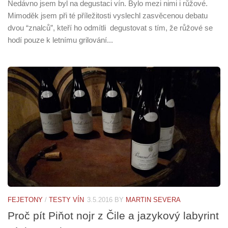
Nedávno jsem byl na degustaci vín. Bylo mezi nimi i růžové.
Mimoděk jsem při té příležitosti vyslechl zasvěcenou debatu
dvou “znalců”, kteří ho odmítli degustovat s tím, že růžové se
hodí pouze k letnímu grilování...
FEJETONY
/
TESTY VÍN
3.5.2016
BY
MARTIN SEVERA
Proč pít Piňot nojr z Čile a jazykový labyrint