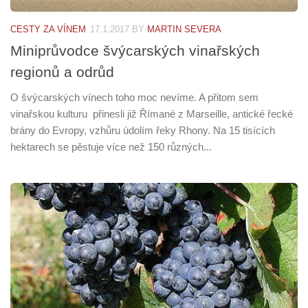
CESTY ZA VÍNEM
17.1.2017
BY
MARTIN SEVERA
Miniprůvodce švýcarských vinařských
regionů a odrůd
O švýcarských vínech toho moc nevíme. A přitom sem
vinařskou kulturu přinesli již Římané z Marseille, antické řecké
brány do Evropy, vzhůru údolím řeky Rhony. Na 15 tisících
hektarech se pěstuje více než 150 různých...