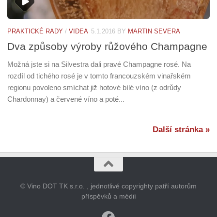
PRAKTICKÉ RADY
/
VIDEA
5.1.2016
BY
MARTIN SEVERA
Dva způsoby výroby růžového Champagne
Možná jste si na Silvestra dali pravé Champagne rosé. Na
rozdíl od tichého rosé je v tomto francouzském vinařském
regionu povoleno smíchat již hotové bílé víno (z odrůdy
Chardonnay) a červené víno a poté...
Další stránka »
© Vino DOT TK s.r.o. , jednotlivé copyrighty patří autorům
příspěvků a médií