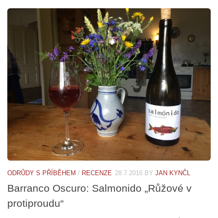
ODRŮDY S PŘÍBĚHEM
/
RECENZE
28.7.2016
BY
JAN KYNČL
Barranco Oscuro: Salmonido „Růžové v
protiproudu“