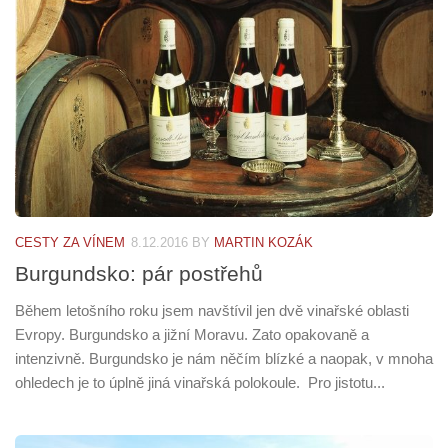
CESTY ZA VÍNEM
8.12.2016
BY
MARTIN KOZÁK
Burgundsko: pár postřehů
Během letošního roku jsem navštívil jen dvě vinařské oblasti
Evropy. Burgundsko a jižní Moravu. Zato opakovaně a
intenzivně. Burgundsko je nám něčím blízké a naopak, v mnoha
ohledech je to úplně jiná vinařská polokoule. Pro jistotu...