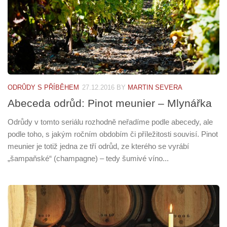
ODRŮDY S PŘÍBĚHEM
27.12.2016
BY
MARTIN SEVERA
Abeceda odrůd: Pinot meunier – Mlynářka
Odrůdy v tomto seriálu rozhodně neřadíme podle abecedy, ale
podle toho, s jakým ročním obdobím či příležitosti souvisí. Pinot
meunier je totiž jedna ze tří odrůd, ze kterého se vyrábí
„šampaňské“ (champagne) – tedy šumivé víno...