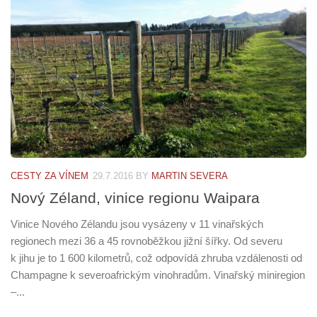
CESTY ZA VÍNEM
29.7.2016
BY
MARTIN SEVERA
Nový Zéland, vinice regionu Waipara
Vinice Nového Zélandu jsou vysázeny v 11 vinařských
regionech mezi 36 a 45 rovnoběžkou jižní šířky. Od severu
k jihu je to 1 600 kilometrů, což odpovídá zhruba vzdálenosti od
Champagne k severoafrickým vinohradům. Vinařský miniregion
–...