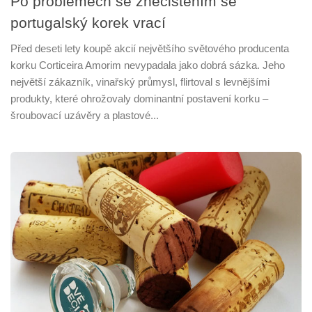
Po problémech se znečištěním se
portugalský korek vrací
Před deseti lety koupě akcií největšího světového producenta
korku Corticeira Amorim nevypadala jako dobrá sázka. Jeho
největší zákazník, vinařský průmysl, flirtoval s levnějšími
produkty, které ohrožovaly dominantní postavení korku –
šroubovací uzávěry a plastové...