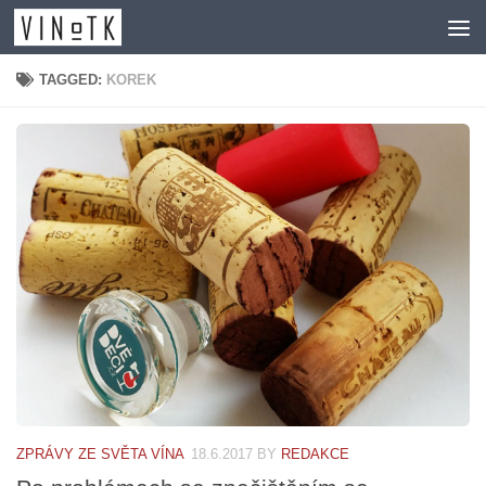
Skip to content
TAGGED:
KOREK
ZPRÁVY ZE SVĚTA VÍNA
18.6.2017
BY
REDAKCE