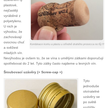
plastové,
nejčastěji
vyráběné z
polyetylenu.
U nich je
výhodou, že
zachovávají
ovocnou chuť
Kombinace korku a plastu u středně drahého prosecca no fůj !!!
a svěžest
mladých vín.
Nevýhodou je ovšem to, že se vína s umělými zátkami doporučují
spotřebovat do 2 let. Tyto zátky často najdeme u levných vín.
Šroubovací uzávěry (« Screw-cap »)
Tyto
jednoduše
otvíratelné
uzávěry se
po světě
rozšířily