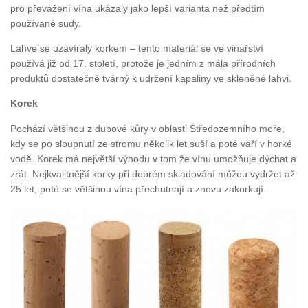
pro převážení vína ukázaly jako lepší varianta než předtím
používané sudy.
Lahve se uzavíraly korkem – tento materiál se ve vinařství
používá již od 17. století, protože je jedním z mála přírodních
produktů dostatečně tvárný k udržení kapaliny ve skleněné lahvi.
Korek
Pochází většinou z dubové kůry v oblasti Středozemního moře,
kdy se po sloupnutí ze stromu několik let suší a poté vaří v horké
vodě. Korek má největší výhodu v tom že vínu umožňuje dýchat a
zrát. Nejkvalitnější korky při dobrém skladování můžou vydržet až
25 let, poté se většinou vína přechutnají a znovu zakorkují.