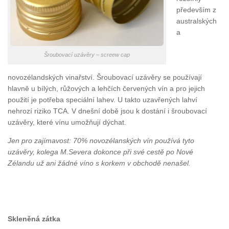
především z
australských
a
Šroubovací uzávěry – screew cap
novozélandských vinařství. Šroubovací uzávěry se používají
hlavně u bílých, růžových a lehčích červených vín a pro jejich
použití je potřeba speciální lahev. U takto uzavřených lahví
nehrozí riziko TCA. V dnešní době jsou k dostání i šroubovací
uzávěry, které vínu umožňují dýchat.
Jen pro zajímavost: 70% novozélanských vín používá tyto
uzávěry, kolega M.Severa dokonce při své cestě po Nové
Zélandu už ani žádné víno s korkem v obchodě nenašel.
Skleněná zátka