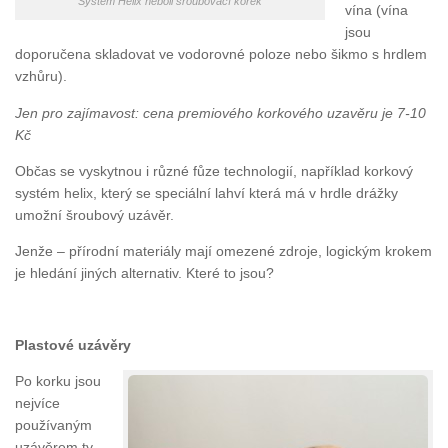
Systém Helix neboli šroubovací korek
vína (vína
jsou
doporučena skladovat ve vodorovné poloze nebo šikmo s hrdlem
vzhůru).
Jen pro zajímavost: cena premiového korkového uzavěru je 7-10
Kč
Občas se vyskytnou i různé fůze technologií, například korkový
systém helix, který se speciální lahví která má v hrdle drážky
umožní šroubový uzávěr.
Jenže – přírodní materiály mají omezené zdroje, logickým krokem
je hledání jiných alternativ. Které to jsou?
Plastové uzávěry
Po korku jsou
nejvíce
používaným
uzávěrem ty