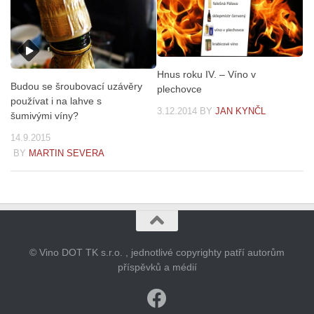
Hnus roku IV. – Víno v
Budou se šroubovací uzávěry
plechovce
používat i na lahve s
3.12.2014
BY
JAN KYNČL
šumivými víny?
14.9.2015
BY
MARTIN SEVERA
© Vino DOT TK s.r.o. , jednotlivé copyrighty patří autorům
příspěvků a médií