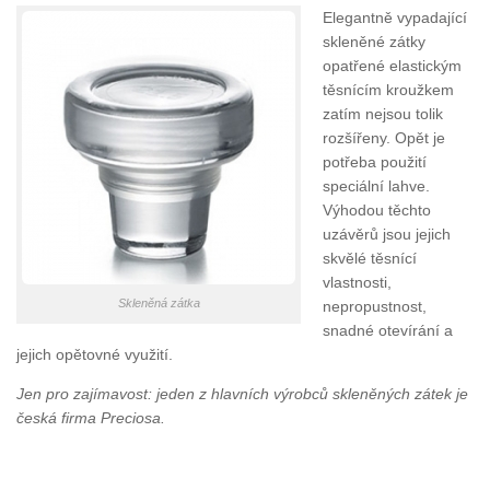
Elegantně vypadající
skleněné zátky
opatřené elastickým
těsnícím kroužkem
zatím nejsou tolik
rozšířeny. Opět je
potřeba použití
speciální lahve.
Výhodou těchto
uzávěrů jsou jejich
skvělé těsnící
vlastnosti,
Skleněná zátka
nepropustnost,
snadné otevírání a
jejich opětovné využití.
Jen pro zajímavost: jeden z hlavních výrobců skleněných zátek je
česká firma Preciosa.