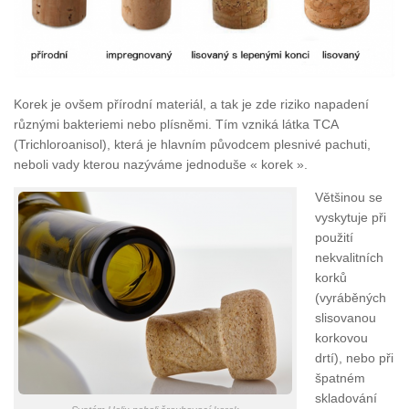
Korek je ovšem přírodní materiál, a tak je zde riziko napadení
různými bakteriemi nebo plísněmi. Tím vzniká látka TCA
(Trichloroanisol), která je hlavním původcem plesnivé pachuti,
neboli vady kterou nazýváme jednoduše « korek ».
Většinou se
vyskytuje při
použití
nekvalitních
korků
(vyráběných
slisovanou
korkovou
drtí), nebo při
špatném
skladování