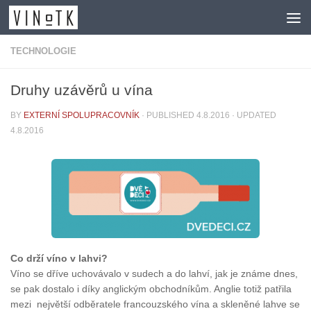
Skip to content
TECHNOLOGIE
Druhy uzávěrů u vína
BY
EXTERNÍ SPOLUPRACOVNÍK
· PUBLISHED
4.8.2016
· UPDATED
4.8.2016
Co drží víno v lahvi?
Víno se dříve uchovávalo v sudech a do lahví, jak je známe dnes,
se pak dostalo i díky anglickým obchodníkům. Anglie totiž patřila
mezi největší odběratele francouzského vína a skleněné lahve se