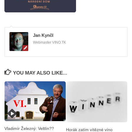
Jan Kynčl
Webmaster VINO.TK
YOU MAY ALSO LIKE...
Vladimír Železný: Veltlín??
Horák zatím vítězné víno