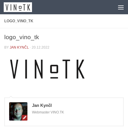
Skip to content
LOGO_VINO_TK
logo_vino_tk
BY
JAN KYNČL
·
20.12.2022
Jan Kynčl
Webmaster VINO.TK