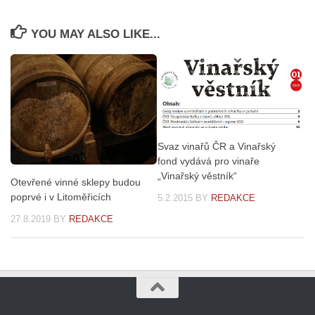
YOU MAY ALSO LIKE...
Svaz vinařů ČR a Vinařský
fond vydává pro vinaře
„Vinařský věstník“
Otevřené vinné sklepy budou
poprvé i v Litoměřicích
5.2.2015
BY
REDAKCE
27.8.2019
BY
REDAKCE