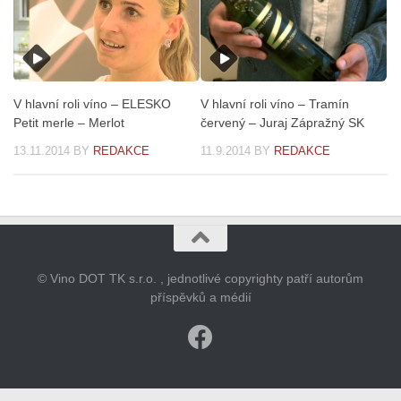
V hlavní roli víno – ELESKO
V hlavní roli víno – Tramín
Petit merle – Merlot
červený – Juraj Zápražný SK
13.11.2014
BY
REDAKCE
11.9.2014
BY
REDAKCE
© Vino DOT TK s.r.o. , jednotlivé copyrighty patří autorům
příspěvků a médií