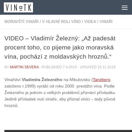
Skip to content
MORAVŠTÍ VINAŘI
/
V HLAVNÍ ROLI VÍNO
/
VIDEA
/
VINAŘI
VIDEO – Vladimír Železný: „Až padesát
procent toho, co pijeme jako moravská
vína, pochází z moldavských hroznů.“
BY
MARTIN SEVERA
· PUBLISHED
7.4.2015
· UPDATED
15.11.2019
Vinařství
Vladimíra Železného
na Mikulovsku (
Tanzberg
,
založeno r.1999) vyrábí od roku 2000 prestižní vína. Podle
Železného je jedním z velkých problémů přiznání přívlastku.
Jedině přívlastek nutí vinaře, aby přiznal vinici – tedy původ
hroznů.