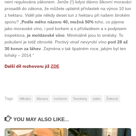
není regulována zákonem. Jenže (!) kdysi dávno šikovní moraváci
prosadili do zákona, že můžete uplatnit přívlastek na výnos 10 tun
z hektaru. Viděl jste někdy deset tun z hektaru při našem širokém
sponu? „
Podle mého názoru 40, možná 50%
toho, co pijeme
jako moravské víno, i pod korkem a s přívlastkem a s podpisem
inspektora,
je moldavské víno
. Minimálně jsou to směsky. To
pokušení je totiž obrovité. Poctivý vinař nevyrobí víno
pod 28 až
30 korun za láhev
. Zejména v tak špatném roce, jakým byl ten
loňský – 2014.“
Další díl rozhovoru již
ZDE
Tags:
Mikulov
Morava
rozhovor
Tanzberg
video
Železný
YOU MAY ALSO LIKE...