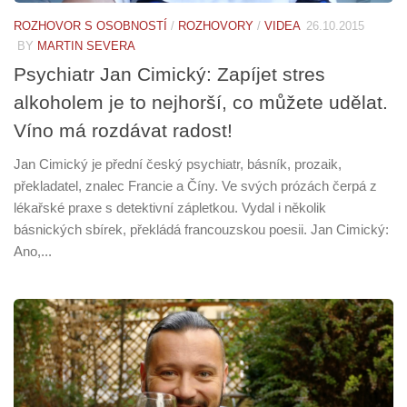
ROZHOVOR S OSOBNOSTÍ
/
ROZHOVORY
/
VIDEA
26.10.2015
BY
MARTIN SEVERA
Psychiatr Jan Cimický: Zapíjet stres
alkoholem je to nejhorší, co můžete udělat.
Víno má rozdávat radost!
Jan Cimický je přední český psychiatr, básník, prozaik,
překladatel, znalec Francie a Číny. Ve svých prózách čerpá z
lékařské praxe s detektivní zápletkou. Vydal i několik
básnických sbírek, překládá francouzskou poesii. Jan Cimický:
Ano,...