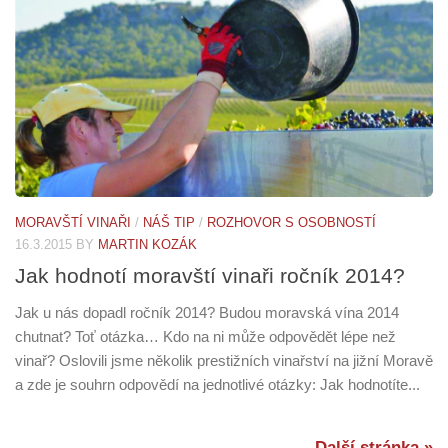
MORAVŠTÍ VINAŘI
/
NÁŠ TIP
/
ROZHOVOR S OSOBNOSTÍ
16.3.2015
BY
MARTIN KOZÁK
Jak hodnotí moravští vinaři ročník 2014?
Jak u nás dopadl ročník 2014? Budou moravská vína 2014
chutnat? Toť otázka… Kdo na ni může odpovědět lépe než
vinař? Oslovili jsme několik prestižních vinařství na jižní Moravě
a zde je souhrn odpovědí na jednotlivé otázky: Jak hodnotíte...
Další stránka »