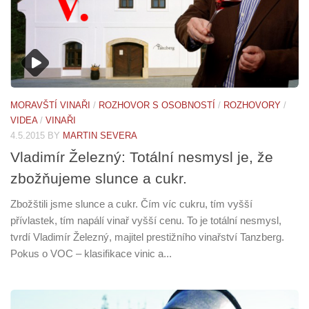
MORAVŠTÍ VINAŘI
/
ROZHOVOR S OSOBNOSTÍ
/
ROZHOVORY
/
VIDEA
/
VINAŘI
4.5.2015
BY
MARTIN SEVERA
Vladimír Železný: Totální nesmysl je, že
zbožňujeme slunce a cukr.
Zbožštili jsme slunce a cukr. Čím víc cukru, tím vyšší
přívlastek, tím napálí vinař vyšší cenu. To je totální nesmysl,
tvrdí Vladimír Železný, majitel prestižního vinařství Tanzberg.
Pokus o VOC – klasifikace vinic a...