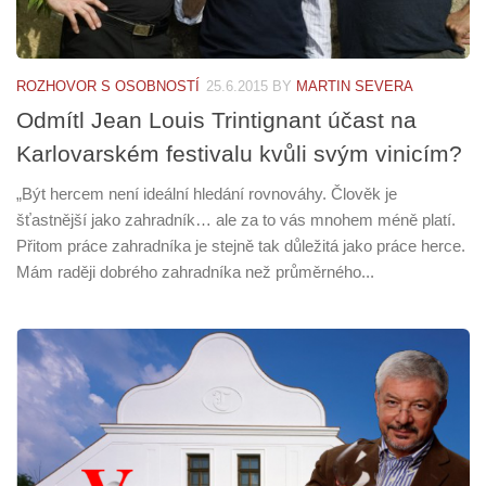
ROZHOVOR S OSOBNOSTÍ
25.6.2015
BY
MARTIN SEVERA
Odmítl Jean Louis Trintignant účast na
Karlovarském festivalu kvůli svým vinicím?
„Být hercem není ideální hledání rovnováhy. Člověk je
šťastnější jako zahradník… ale za to vás mnohem méně platí.
Přitom práce zahradníka je stejně tak důležitá jako práce herce.
Mám raději dobrého zahradníka než průměrného...