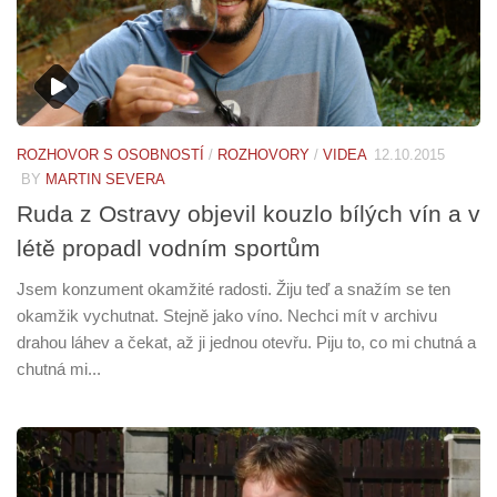
ROZHOVOR S OSOBNOSTÍ
/
ROZHOVORY
/
VIDEA
12.10.2015
BY
MARTIN SEVERA
Ruda z Ostravy objevil kouzlo bílých vín a v
létě propadl vodním sportům
Jsem konzument okamžité radosti. Žiju teď a snažím se ten
okamžik vychutnat. Stejně jako víno. Nechci mít v archivu
drahou láhev a čekat, až ji jednou otevřu. Piju to, co mi chutná a
chutná mi...