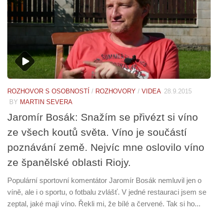
ROZHOVOR S OSOBNOSTÍ
/
ROZHOVORY
/
VIDEA
28.9.2015
BY
MARTIN SEVERA
Jaromír Bosák: Snažím se přivézt si víno
ze všech koutů světa. Víno je součástí
poznávání země. Nejvíc mne oslovilo víno
ze španělské oblasti Riojy.
Populární sportovní komentátor Jaromír Bosák nemluvil jen o
víně, ale i o sportu, o fotbalu zvlášť. V jedné restauraci jsem se
zeptal, jaké mají víno. Řekli mi, že bílé a červené. Tak si ho...