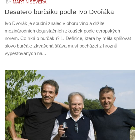
BY
MARTIN SEVERA
Desatero burčáku podle Ivo Dvořáka
Ivo Dvořák je soudní znalec v oboru víno a držitel
mezinárodních degustačních zkoušek podle evropských
norem. Co říká o burčáku? 1. Definice, která by měla splňovat
slovo burčák: zkvašená šťáva musí pocházet z hroznů
vypěstovaných na...