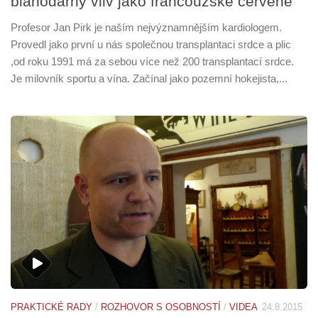
blahodárný vliv jako francouzské červené
Profesor Jan Pirk je naším nejvýznamnějším kardiologem.
Provedl jako první u nás společnou transplantaci srdce a plic
,od roku 1991 má za sebou více než 200 transplantací srdce.
Je milovník sportu a vína. Začínal jako pozemní hokejista,...
PRAKTICKÉ RADY
/
ROZHOVOR S OSOBNOSTÍ
/
VIDEA
24.8.2015