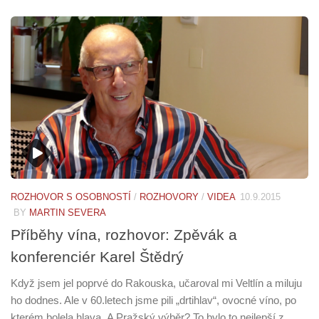
ROZHOVOR S OSOBNOSTÍ
/
ROZHOVORY
/
VIDEA
10.9.2015
BY
MARTIN SEVERA
Příběhy vína, rozhovor: Zpěvák a
konferenciér Karel Štědrý
Když jsem jel poprvé do Rakouska, učaroval mi Veltlín a miluju
ho dodnes. Ale v 60.letech jsme pili „drtihlav“, ovocné víno, po
kterém bolela hlava. A Pražský výběr? To bylo to nejlepší z