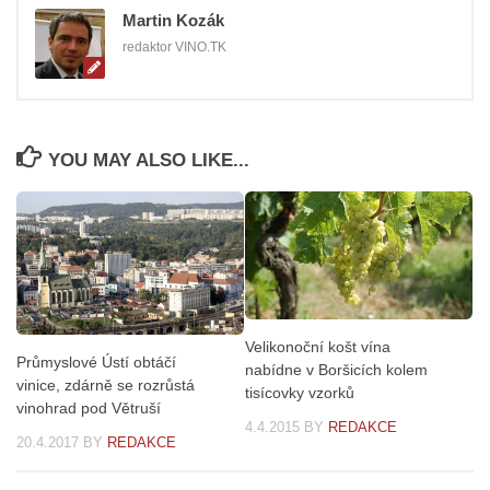
Martin Kozák
redaktor VINO.TK
YOU MAY ALSO LIKE...
Velikonoční košt vína
Průmyslové Ústí obtáčí
nabídne v Boršicích kolem
vinice, zdárně se rozrůstá
tisícovky vzorků
vinohrad pod Větruší
4.4.2015
BY
REDAKCE
20.4.2017
BY
REDAKCE