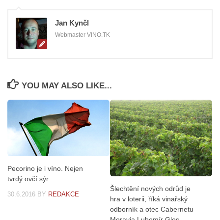
Jan Kynčl
Webmaster VINO.TK
YOU MAY ALSO LIKE...
Pecorino je i víno. Nejen
tvrdý ovčí sýr
Šlechtění nových odrůd je
30.6.2016
BY
REDAKCE
hra v loterii, říká vinařský
odborník a otec Cabernetu
Moravia Lubomír Glos