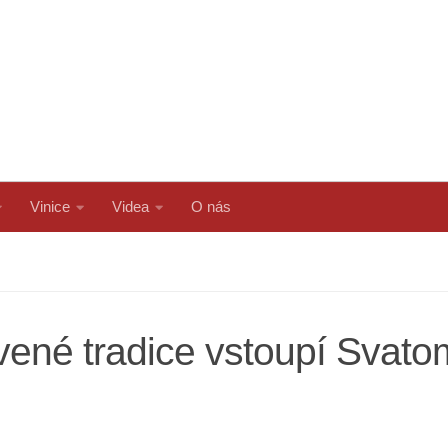
Vinice
Videa
O nás
ené tradice vstoupí Svatom