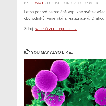
BY
REDAKCE
· PUBLISHED
16.10.2019
· UPDATED
15.1
Letos poprvé netradičně vypukne svátek všech 
obchodníků, vinárníků a restauratérů. Druhou 
Zdroj:
wineofczechrepublic.cz
YOU MAY ALSO LIKE...