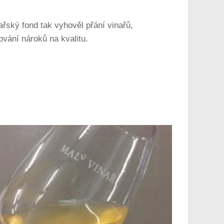
řský fond tak vyhověl přání vinařů,
ování nároků na kvalitu.