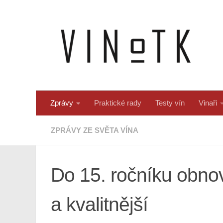
Skip to content
Zprávy
Praktické rady
Testy vín
Vinaři
ZPRÁVY ZE SVĚTA VÍNA
Do 15. ročníku obnov
a kvalitnější