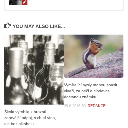
YOU MAY ALSO LIKE...
Vymírající sysly mohou spasit
vinaři, za péči o hlodavce
dostanou známku
29.6.2016
BY
REDAKCE
Škola vyrobila z hroznů
zdravější nápoj, s chutí vína,
ale bez alkoholu