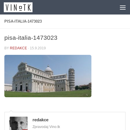
Skip to content
PISA-ITALIA-1473023
pisa-italia-1473023
BY
REDAKCE
·
15.9.2019
redakce
Zpravodaj Vino.tk