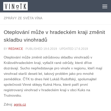
Skip to content
ZPRÁVY ZE SVĚTA VÍNA
Oteplování může v hradeckém kraji změnit
skladbu vinohradů
BY
REDAKCE
· PUBLISHED
19.6.2019
· UPDATED
17.6.2019
Oteplování může změnit odrůdovou skladbu vinohradů v
Královéhradeckém kraji, vytlačit rané odrůdy, které dříve
dozrávají. Sucho nepředstavuje pro vinaře v regionu, kteří mají
vinohrad starší deseti let, takový problém jako pro mnohé
zemědělce. ČTK to dnes řekl Lukáš Rudolfský, spolumajitel
společnosti Vinné sklepy Kutná Hora, které patří první
registrovaný vinohrad v hradeckém kraji v obci Kuks na
Trutnovsku.
Zdroj:
agris.cz