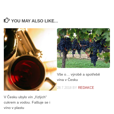
YOU MAY ALSO LIKE...
Vše o… výrobě a spotřebě
vína v Česku
28.7.2018
BY
REDAKCE
V Česku ubylo vín „řízlých“
cukrem a vodou. Falšuje se i
víno v plastu