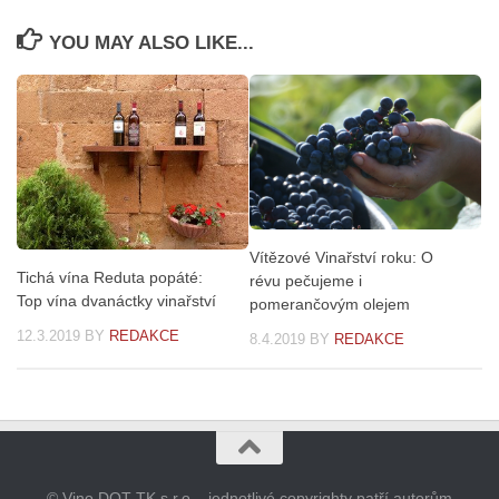
YOU MAY ALSO LIKE...
Vítězové Vinařství roku: O
Tichá vína Reduta popáté:
révu pečujeme i
Top vína dvanáctky vinařství
pomerančovým olejem
12.3.2019
BY
REDAKCE
8.4.2019
BY
REDAKCE
© Vino DOT TK s.r.o. , jednotlivé copyrighty patří autorům