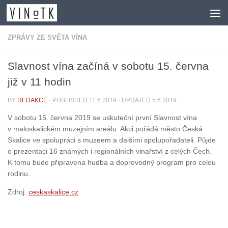
Skip to content
ZPRÁVY ZE SVĚTA VÍNA
Slavnost vína začíná v sobotu 15. června
již v 11 hodin
BY
REDAKCE
· PUBLISHED
11.6.2019
· UPDATED
5.6.2019
V sobotu 15. června 2019 se uskuteční první Slavnost vína
v maloskalickém muzejním areálu. Akci pořádá město Česká
Skalice ve spolupráci s muzeem a dalšími spolupořadateli. Půjde
o prezentaci 16 známých i regionálních vinařství z celých Čech.
K tomu bude připravena hudba a doprovodný program pro celou
rodinu.
Zdroj:
ceskaskalice.cz