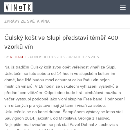
Skip to content
ZPRÁVY ZE SVĚTA VÍNA
Čulský košt ve Slupi představí téměř 400
vzorků vín
BY
REDAKCE
· PUBLISHED
8.5.2015
· UPDATED
7.5.2015
Na již tradiční Čulský košt zvou opět veřejnost vinaři ze Slupi.
Uskuteční se tuto sobotu od 14 hodin ve slupském kulturním
domě, kde lidé budou moci ochutnat celou řadu vín nejen
místních vinařů. V 16 hodin se uskuteční vyhlášení výsledků a
předání cen vítězům. Odpoledne bude hrát cimbálová muzika a
večer vystoupí podobně jako vloni skupina Free band. Hodnocení
vín určených pro výstavu mají již tamní vinaři za sebou.
Uskutečnilo se na konci dubna. Šampiónem výstavy se letos stal
Sauvignon 2014, jakostní, od Miroslava Groliga z Tasovic.
Nejlepším malovinařem se pak stal Pavel Dohnal z Lechovic s