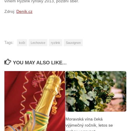
vínem Ryzlink rynský 2013, pozdní sběr.
Zdroj:
Deník.cz
Tags:
košt
Lechovice
ryzlink
Sauvignon
YOU MAY ALSO LIKE...
Moravská vína čeká
výjimečný ročník, letos se