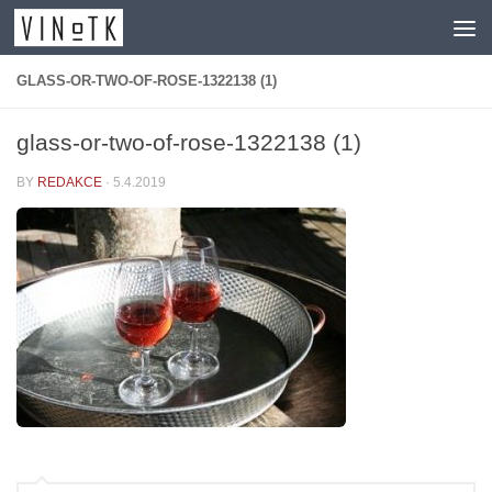
Skip to content
GLASS-OR-TWO-OF-ROSE-1322138 (1)
glass-or-two-of-rose-1322138 (1)
BY
REDAKCE
·
5.4.2019