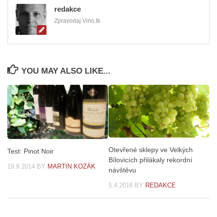
redakce
Zpravodaj Vino.tk
YOU MAY ALSO LIKE...
Otevřené sklepy ve Velkých
Test: Pinot Noir
Bílovicích přilákaly rekordní
19.9.2014
BY
MARTIN KOZÁK
návštěvu
5.4.2016
BY
REDAKCE