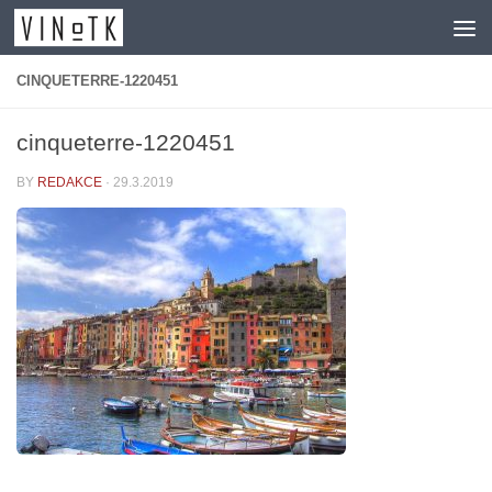
Skip to content
CINQUETERRE-1220451
cinqueterre-1220451
BY
REDAKCE
·
29.3.2019