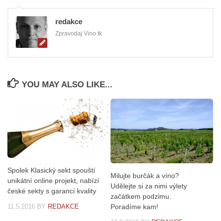
redakce
Zpravodaj Vino.tk
YOU MAY ALSO LIKE...
Spolek Klasický sekt spouští
Milujte burčák a víno?
unikátní online projekt, nabízí
Udělejte si za nimi výlety
české sekty s garancí kvality
začátkem podzimu.
11.5.2016
BY
REDAKCE
Poradíme kam!