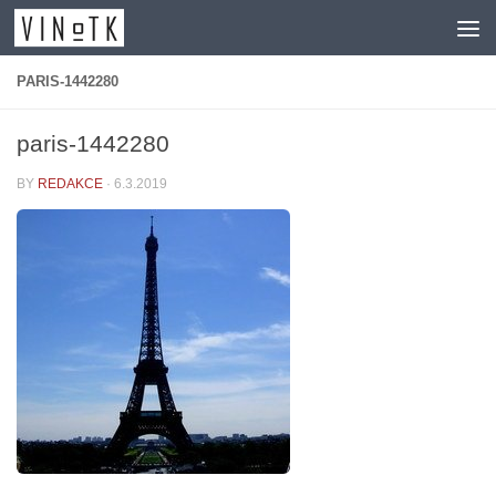
Skip to content
PARIS-1442280
paris-1442280
BY
REDAKCE
·
6.3.2019