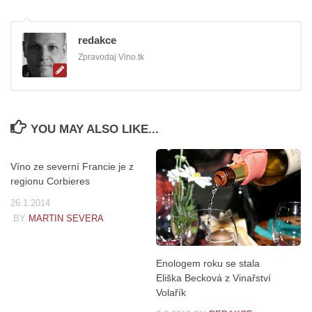
redakce
Zpravodaj Vino.tk
YOU MAY ALSO LIKE...
Víno ze severní Francie je z
regionu Corbieres
26.1.2014
BY
MARTIN SEVERA
Enologem roku se stala
Eliška Becková z Vinařství
Volařík