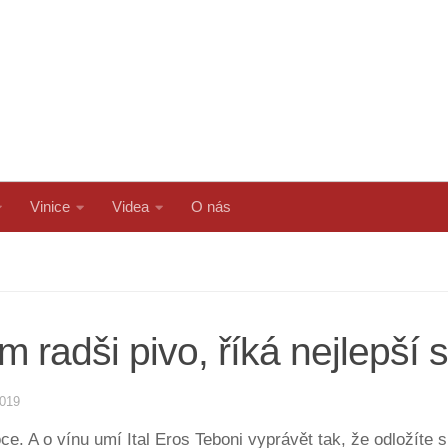
Vinice
Videa
O nás
 radši pivo, říká nejlepší 
2019
e. A o vínu umí Ital Eros Teboni vyprávět tak, že odložíte 