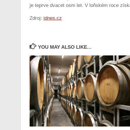
je teprve dvacet osm let. V loňském roce získ
Zdroj:
idnes.cz
YOU MAY ALSO LIKE...