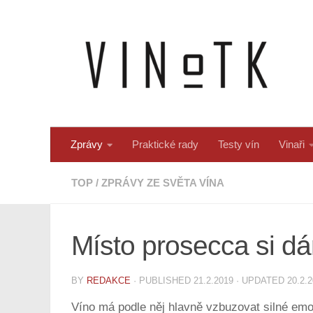
Skip to content
Zprávy
Praktické rady
Testy vín
Vinaři
TOP
/
ZPRÁVY ZE SVĚTA VÍNA
Místo prosecca si dám
BY
REDAKCE
· PUBLISHED
21.2.2019
· UPDATED
20.2.
Víno má podle něj hlavně vzbuzovat silné emoc