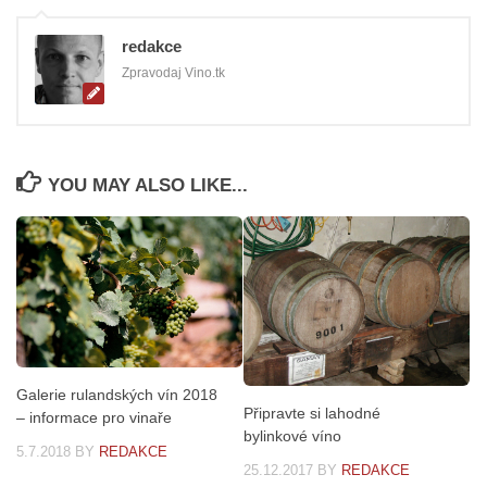
redakce
Zpravodaj Vino.tk
YOU MAY ALSO LIKE...
Galerie rulandských vín 2018
Připravte si lahodné
– informace pro vinaře
bylinkové víno
5.7.2018
BY
REDAKCE
25.12.2017
BY
REDAKCE