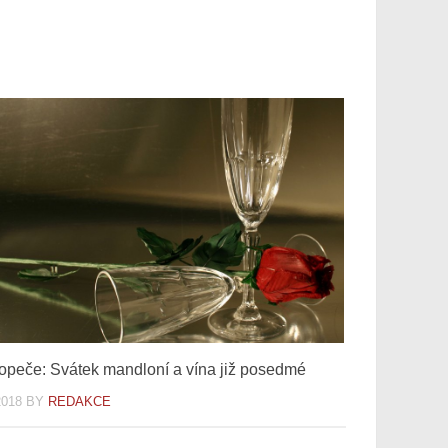
opeče: Svátek mandloní a vína již posedmé
2018
BY
REDAKCE