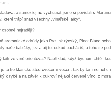
2.2016
ladovat a samozřejmě vychutnat jsme si povídali s Mart
y, které trápí snad všechny „vinařské laiky“.
 osobně nejraději?
ě aromatické odrůdy jako Ryzlink rýnský, Pinot Blanc neb
valy naše babičky, jez a pij to, odkud pocházíš; a toho se p
ný laik ve víně orientovat? Například, když bychom chtěli ko
kud je to ke klasické štědrovečerní večeři, tak by tam neměl 
ký k rybě a na závěr k cukroví nějaké červené víno, z mor