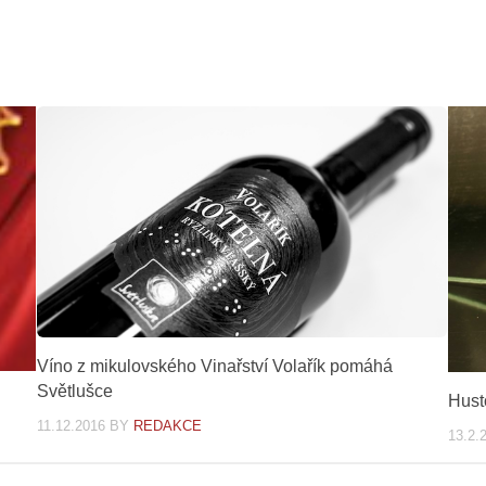
Víno z mikulovského Vinařství Volařík pomáhá
Světlušce
Hust
11.12.2016
BY
REDAKCE
13.2.