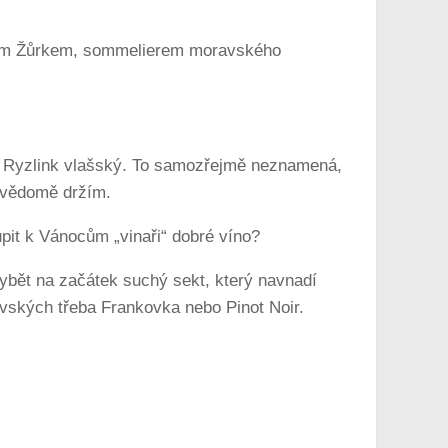
inem Žůrkem, sommelierem moravského
o Ryzlink vlašský. To samozřejmě neznamená,
odvědomě držím.
upit k Vánocům „vinaři“ dobré víno?
chybět na začátek suchý sekt, který navnadí
avských třeba Frankovka nebo Pinot Noir.