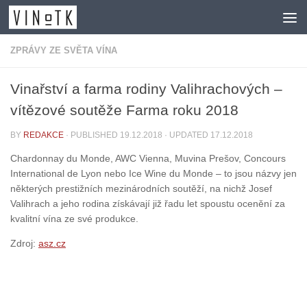
Skip to content
ZPRÁVY ZE SVĚTA VÍNA
Vinařství a farma rodiny Valihrachových –
vítězové soutěže Farma roku 2018
BY
REDAKCE
· PUBLISHED
19.12.2018
· UPDATED
17.12.2018
Chardonnay du Monde, AWC Vienna, Muvina Prešov, Concours
International de Lyon nebo Ice Wine du Monde – to jsou názvy jen
některých prestižních mezinárodních soutěží, na nichž Josef
Valihrach a jeho rodina získávají již řadu let spoustu ocenění za
kvalitní vína ze své produkce.
Zdroj:
asz.cz