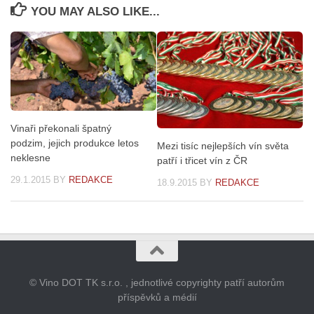
YOU MAY ALSO LIKE...
Vinaři překonali špatný
podzim, jejich produkce letos
Mezi tisíc nejlepších vín světa
neklesne
patří i třicet vín z ČR
29.1.2015
BY
REDAKCE
18.9.2015
BY
REDAKCE
© Vino DOT TK s.r.o. , jednotlivé copyrighty patří autorům
příspěvků a médií