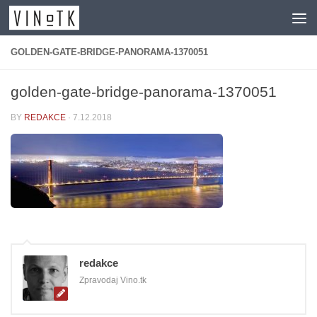
Skip to content
GOLDEN-GATE-BRIDGE-PANORAMA-1370051
golden-gate-bridge-panorama-1370051
BY
REDAKCE
·
7.12.2018
redakce
Zpravodaj Vino.tk