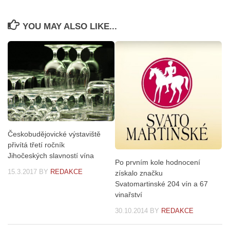
YOU MAY ALSO LIKE...
Českobudějovické výstaviště
přivítá třetí ročník
Jihočeských slavností vína
Po prvním kole hodnocení
15.3.2017
BY
REDAKCE
získalo značku
Svatomartinské 204 vín a 67
vinařství
30.10.2014
BY
REDAKCE