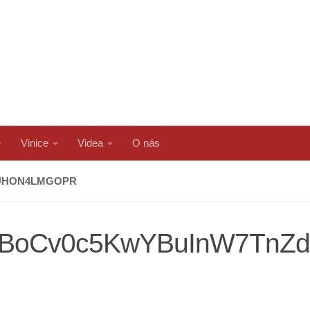
Vinice
Videa
O nás
DUHON4LMGOPR
KBoCv0c5KwYBuInW7TnZ