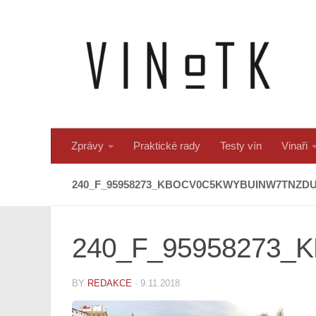
Skip to content
Zprávy
Praktické rady
Testy vín
Vinaři
240_F_95958273_KBOCV0C5KWYBUINW7TNZ
240_F_95958273_
BY
REDAKCE
·
9.11.2018