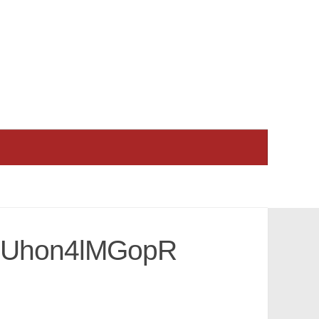
dUhon4lMGopR