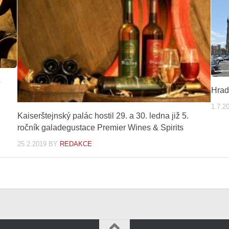
o
Hrad
1.7.2
Kaiserštejnský palác hostil 29. a 30. ledna již 5.
ročník galadegustace Premier Wines & Spirits
25.2.2019
BY
REDAKCE