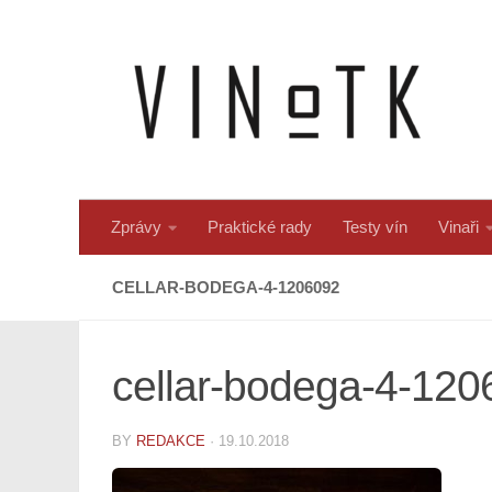
Skip to content
Zprávy
Praktické rady
Testy vín
Vinaři
CELLAR-BODEGA-4-1206092
cellar-bodega-4-12
BY
REDAKCE
·
19.10.2018