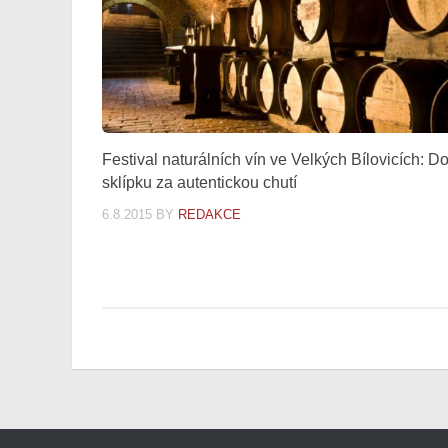
Festival naturálních vín ve Velkých Bílovicích: D
sklípku za autentickou chutí
6.8.2015
BY
REDAKCE