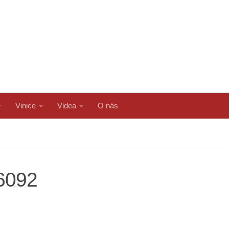
Vinice
Videa
O nás
06092