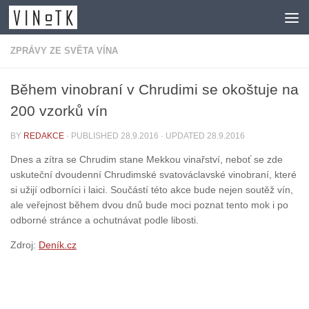
Skip to content
ZPRÁVY ZE SVĚTA VÍNA
Během vinobraní v Chrudimi se okoštuje na
200 vzorků vín
BY
REDAKCE
· PUBLISHED
28.9.2016
· UPDATED
28.9.2016
Dnes a zítra se Chrudim stane Mekkou vinařství, neboť se zde
uskuteční dvoudenní Chrudimské svatováclavské vinobraní, které
si užijí odborníci i laici. Součástí této akce bude nejen soutěž vín,
ale veřejnost během dvou dnů bude moci poznat tento mok i po
odborné stránce a ochutnávat podle libosti.
Zdroj:
Deník.cz