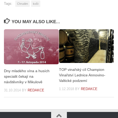
Tags:
Chrudim
košt
YOU MAY ALSO LIKE...
TOP vinařský cíl Champion
Dny mladého vína a husích
Vinařství Lednice Annovino-
specialit čekají na
Valtické podzemí
návštěvníky v Mikulově
1.12.2018
BY
REDAKCE
31.10.2014
BY
REDAKCE