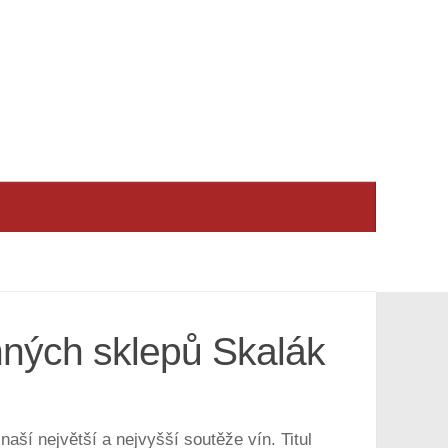
nných sklepů Skalák
aší největší a nejvyšší soutěže vín. Titul