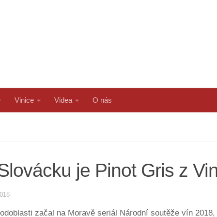
Vinice
Videa
O nás
lovácku je Pinot Gris z Vi
2018
doblasti začal na Moravě seriál Národní soutěže vín 2018, n