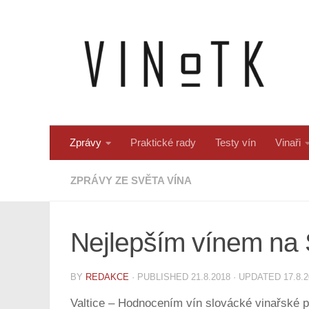
Skip to content
Zprávy
Praktické rady
Testy vín
Vinaři
ZPRÁVY ZE SVĚTA VÍNA
Nejlepším vínem na S
BY
REDAKCE
· PUBLISHED
21.8.2018
· UPDATED
17.8.
Valtice – Hodnocením vín slovácké vinařské po