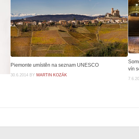
Somm
Piemonte umístěn na seznam UNESCO
vín 
30.6.2014
BY
MARTIN KOZÁK
7.6.2