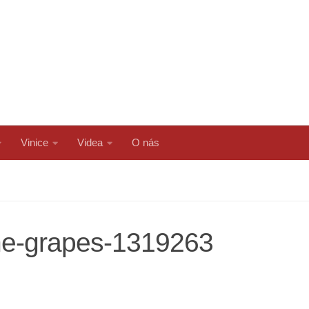
Vinice
Videa
O nás
ine-grapes-1319263