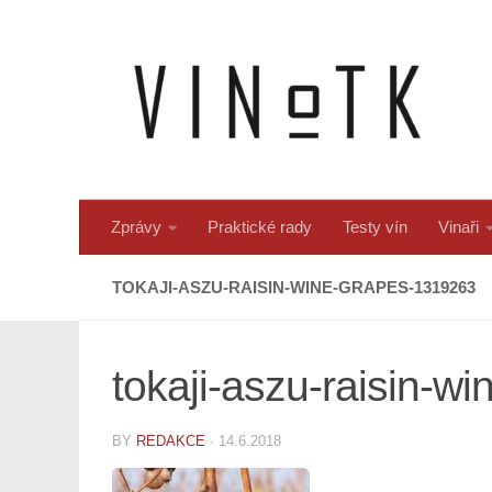
Skip to content
Zprávy
Praktické rady
Testy vín
Vinaři
TOKAJI-ASZU-RAISIN-WINE-GRAPES-1319263
tokaji-aszu-raisin-w
BY
REDAKCE
·
14.6.2018