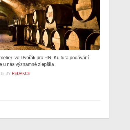
elier Ivo Dvořák pro HN: Kultura podávání
se u nás významně zlepšila
015
BY
REDAKCE