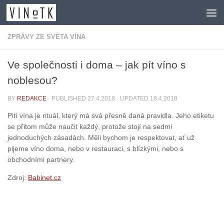
Skip to content
ZPRÁVY ZE SVĚTA VÍNA
Ve společnosti i doma – jak pít víno s
noblesou?
BY
REDAKCE
· PUBLISHED
27.4.2018
· UPDATED
18.4.2018
Pití vína je rituál, který má svá přesně daná pravidla. Jeho etiketu
se přitom může naučit každý, protože stojí na sedmi
jednoduchých zásadách. Měli bychom je respektovat, ať už
pijeme víno doma, nebo v restauraci, s blízkými, nebo s
obchodními partnery.
Zdroj:
Babinet.cz