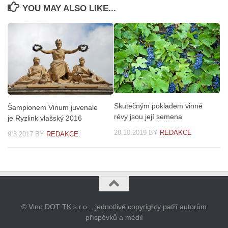
YOU MAY ALSO LIKE...
Skutečným pokladem vinné
Šampionem Vinum juvenale
révy jsou její semena
je Ryzlink vlašský 2016
28.10.2019
BY
REDAKCE
9.3.2017
BY
REDAKCE
© Vino DOT TK s.r.o. , jednotlivé copyrighty patří autorům
příspěvků a médií