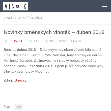
Skip to content
ZPRÁVY ZE SVĚTA VÍNA
Novinky brněnských vinoték – duben 2018
BY
REDAKCE
· PUBLISHED
1.4.2018
· UPDATED
1.4.2018
Brno, 1. dubna 2018 – Dubnovým novinkám vévodí bílá suchá
vína. Najdeme tu i raritu: Roter Veltliner, tedy starobylou odrůdu
Veltlínské červené. Zajímavostí je i sladký bobulový výběr v
podobě vlašáku z ročníku 2011. Tipem je ale červené víno: plný,
silný a kabernetový Alibernet.
Zdroj:
iBrno.cz
Tags:
víno