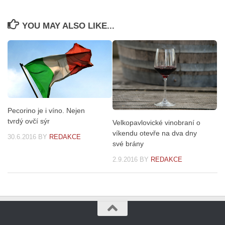
YOU MAY ALSO LIKE...
Pecorino je i víno. Nejen
tvrdý ovčí sýr
Velkopavlovické vinobraní o
víkendu otevře na dva dny
30.6.2016
BY
REDAKCE
své brány
2.9.2016
BY
REDAKCE