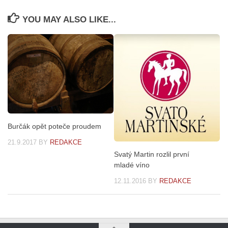
YOU MAY ALSO LIKE...
Burčák opět poteče proudem
21.9.2017
BY
REDAKCE
Svatý Martin rozlil první
mladé víno
12.11.2016
BY
REDAKCE