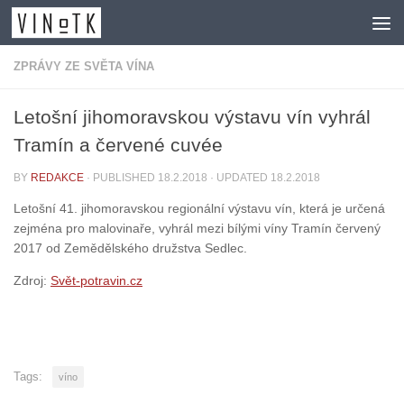
Skip to content
ZPRÁVY ZE SVĚTA VÍNA
Letošní jihomoravskou výstavu vín vyhrál
Tramín a červené cuvée
BY
REDAKCE
· PUBLISHED
18.2.2018
· UPDATED
18.2.2018
Letošní 41. jihomoravskou regionální výstavu vín, která je určená
zejména pro malovinaře, vyhrál mezi bílými víny Tramín červený
2017 od Zemědělského družstva Sedlec.
Zdroj:
Svět-potravin.cz
Tags:
víno