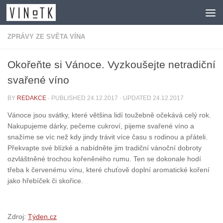
Skip to content
ZPRÁVY ZE SVĚTA VÍNA
Okořeňte si Vánoce. Vyzkoušejte netradiční
svařené víno
BY
REDAKCE
· PUBLISHED
24.12.2017
· UPDATED
24.12.2017
Vánoce jsou svátky, které většina lidí toužebně očekává celý rok.
Nakupujeme dárky, pečeme cukroví, pijeme svařené víno a
snažíme se víc než kdy jindy trávit více času s rodinou a přáteli.
Překvapte své blízké a nabídněte jim tradiční vánoční dobroty
ozvláštněné trochou kořeněného rumu. Ten se dokonale hodí
třeba k červenému vínu, které chuťově doplní aromatické koření
jako hřebíček či skořice.
Zdroj:
Týden.cz