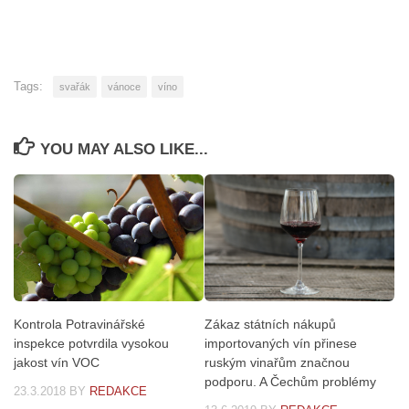
Tags:
svařák
vánoce
víno
YOU MAY ALSO LIKE...
Kontrola Potravinářské
Zákaz státních nákupů
inspekce potvrdila vysokou
importovaných vín přinese
jakost vín VOC
ruským vinařům značnou
podporu. A Čechům problémy
23.3.2018
BY
REDAKCE