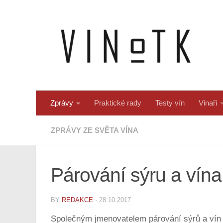
Skip to content
Zprávy
Praktické rady
Testy vín
Vinaři
ZPRÁVY ZE SVĚTA VÍNA
Párování sýru a vína
BY
REDAKCE
·
28.10.2017
Společným jmenovatelem párování sýrů a vín j