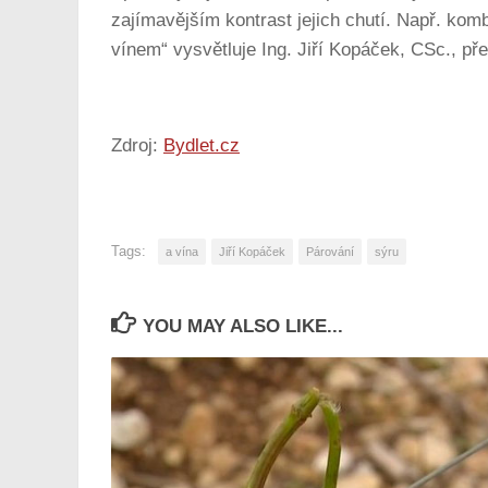
zajímavějším kontrast jejich chutí. Např. k
vínem“ vysvětluje Ing. Jiří Kopáček, CSc.,
Zdroj:
Bydlet.cz
Tags:
a vína
Jiří Kopáček
Párování
sýru
YOU MAY ALSO LIKE...