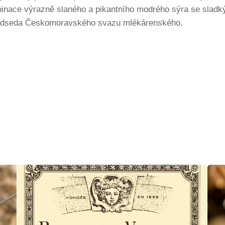
ombinace výrazně slaného a pikantního modrého sýra se sla
 předseda Českomoravského svazu mlékárenského.