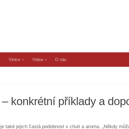
Vinice
Videa
O nás
 – konkrétní příklady a dop
e také jejich častá podobnost v chuti a aroma. „Někdy může