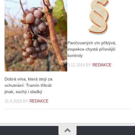
Pančovaných vín přibývá,
inspekce chystá přísnější
kontroly
3.12.2014
BY
REDAKCE
Dobrá vína, která stojí za
ochutnání: Tramín třikrát
jinak, suchý i sladký
21.9.2019
BY
REDAKCE