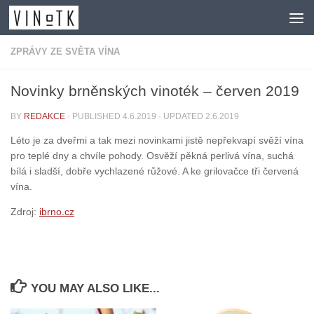
Skip to content
ZPRÁVY ZE SVĚTA VÍNA
Novinky brněnských vinoték – červen 2019
BY
REDAKCE
· PUBLISHED
4.6.2019
· UPDATED
2.6.2019
Léto je za dveřmi a tak mezi novinkami jistě nepřekvapí svěží vína
pro teplé dny a chvíle pohody. Osvěží pěkná perlivá vína, suchá
bílá i sladší, dobře vychlazené růžové. A ke grilovačce tři červená
vína.
Zdroj:
ibrno.cz
YOU MAY ALSO LIKE...