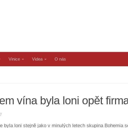
Vinice
Videa
O nás
m vína byla loni opět firm
7
byla loni stejně jako v minulých letech skupina Bohemia se