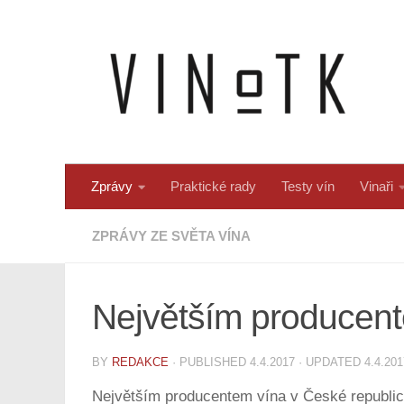
Skip to content
Zprávy
Praktické rady
Testy vín
Vinaři
ZPRÁVY ZE SVĚTA VÍNA
Největším producente
BY
REDAKCE
· PUBLISHED
4.4.2017
· UPDATED
4.4.201
Největším producentem vína v České republice 