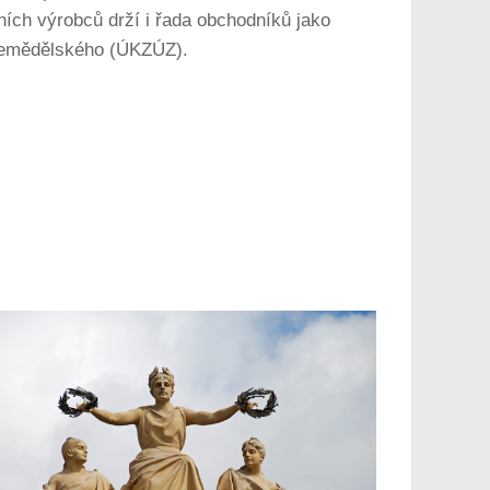
ích výrobců drží i řada obchodníků jako
 zemědělského (ÚKZÚZ).