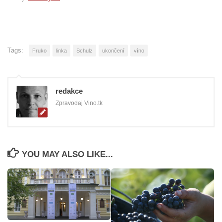
Tags:
Fruko
linka
Schulz
ukončení
víno
redakce
Zpravodaj Vino.tk
YOU MAY ALSO LIKE...