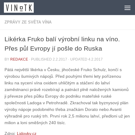
Skip to content
ZPRÁVY ZE SVĚTA VÍNA
Likérka Fruko balí výrobní linku na víno.
Přes půl Evropy jí pošle do Ruska
BY
REDAKCE
· PUBLISHED
2.2.2017
· UPDATED
4.2.2017
Pátá největší likérka v Česku, jihočeské Fruko Schulz, končí s
výrobou šumivých nápojů. Před pouhými třemi lety pořízenou
linku na sycení vína oxidem uhličitým a stáčení do lahví
zaměstnanci právě rozebírají a patnáct plně naložených kamionů
ji převeze přes půlku Evropy do podniku mateřské ruské
společnosti Ladoga v Petrohradě. Zkrachoval tak byznysový plán
výroby nápoje podobného třeba značkám Dorato nebo Avanti
výhradně pro ruský trh. První rok 2,5 milionu lahví, předloni už jen
milion a loni směšných 240 tisíc.
Zdroj:
Lidovky.cz