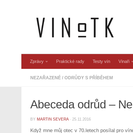
Skip to content
Zprávy
Praktické rady
Testy vín
Vinaři
NEZAŘAZENÉ
/
ODRŮDY S PŘÍBĚHEM
Abeceda odrůd – Ne
BY
MARTIN SEVERA
·
25.11.2016
Když mne můj otec v 70.letech posílal pro vín