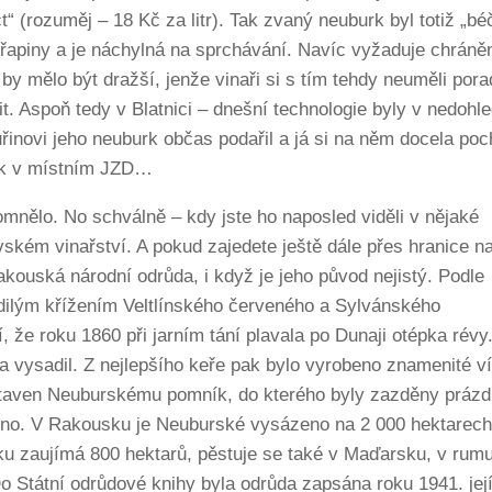
 (rozuměj – 18 Kč za litr). Tak zvaný neuburk byl totiž „b
 třapiny a je náchylná na sprchávání. Navíc vyžaduje chrán
 by mělo být dražší, jenže vinaři si s tím tehdy neuměli porad
t. Aspoň tedy v Blatnici – dnešní technologie byly v nedohle
inovi jeho neuburk občas podařil a já si na něm docela poch
hnik v místním JZD…
mnělo. No schválně – kdy jste ho naposled viděli v nějaké
ském vinařství. A pokud zajedete ještě dále přes hranice n
 rakouská národní odrůda, i když je jeho původ nejistý. Podle
dilým křížením Veltlínského červeného a Sylvánského
, že roku 1860 při jarním tání plavala po Dunaji otépka révy
 a vysadil. Z nejlepšího keře pak bylo vyrobeno znamenité v
staven Neuburskému pomník, do kterého byly zazděny práz
 víno. V Rakousku je Neuburské vysázeno na 2 000 hektarech
 zaujímá 800 hektarů, pěstuje se také v Maďarsku, v rumun
o Státní odrůdové knihy byla odrůda zapsána roku 1941. její