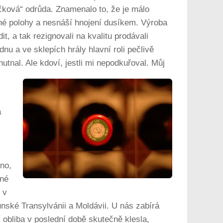
éčková“ odrůda. Znamenalo to, že je málo
ěné polohy a nesnáší hnojení dusíkem. Výroba
it, a tak rezignovali na kvalitu prodávali
dnu a ve sklepích hrály hlavní roli pečlivě
utnal. Ale kdoví, jestli mi nepodkuřoval. Můj
a
.
íno,
dné
 v
ské Transylvánii a Moldávii. U nás zabírá
 obliba v poslední době skutečně klesla,