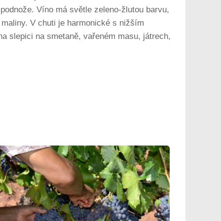
é podnože. Víno má světle zeleno-žlutou barvu,
 maliny. V chuti je harmonické s nižším
na slepici na smetaně, vařeném masu, játrech,