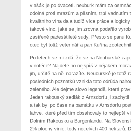
vlašák je po dvaceti, neuburk mám za osmnáct“
odolná proti mrazům a plísním, trpí vadnutím
kvalitního vína dala tudíž více práce a logicky
takové víno, jaké se jim zrovna podařilo vyrobi
zasířené padesátileté sudy. Přesto se panu Kuř
otec byl totiž veterinář a pan Kuřina zootec
Po letech se mi zdá, že se na Neuburské zapo
vinotéce? Najdete ho nejspíš v nějakém morav
jih, určitě na něj narazíte. Neuburské je totiž
posledních poznatků vznikla tato odrůda naho
zeleného. Ale dejme slovo legendě, která praví
Jeden rakouský sedlák z Arnsdorfu ji zachytil
a tak byl po čase na památku v Arnsdorfu po
lahve, které před tím obsahovaly to nejlepší
Dolním Rakousku a Burgenlandu. Na Slovensku
2% plochy vinic, tedy necelých 400 hektarů. D