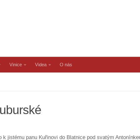
Vinice
Videa
O nás
uburské
o k jistému panu Kuřinovi do Blatnice pod svatým Antonínke