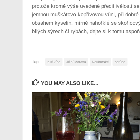
protože kromě výše uvedené přecitlivělosti se
jemnou muškátovo-kopřivovou vůni, při dobré z
obsahem kyselin, mírně nahořklé se skořicový
bílých sýrech či rybách, dejte si k tomu asp
Tags:
bílé víno
Jižní Morava
Neuburské
odrůda
YOU MAY ALSO LIKE...