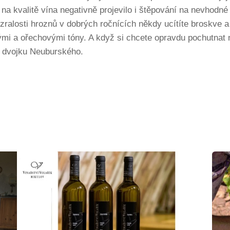
 na kvalitě vína negativně projevilo i štěpování na nevhodn
ralosti hroznů v dobrých ročnících někdy ucítíte broskve a
mi a ořechovými tóny. A když si chcete opravdu pochutnat 
oň dvojku Neuburského.