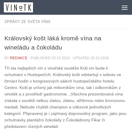
Skip to content
ZPRÁVY ZE SVĚTA VÍNA
Královský košt láká kromě vína na
wineládu a čokoládu
BY
REDAKCE
· PUBLISHED
20.10.2016
· UPDATED
20.10.2016
Tři sta nejlepších vín z vinařské soutěže Král vín bude k
ochutnání v Hustopečích. Královský košt odstartují v sobotu ve
čtrnáct hodin v kongresových sálech hustopečského hotelu
Centro. Košt je určený jak milovníkům vína, tak i odborníkům z
vinoték a z prostředí gastronomie. „Všechna prezentovaná vína
získala v soutěži velkou zlatou, zlatou, stříbrnou nebo bronzovou
medaili. Nebude chybět champion a vítězové jednotlivých
kategorií. Připravený je i zajímavý doprovodný program, jako jsou
ochutnávky plantážní čokolády z Čokoládovny Fikar či
představení různých winelád.