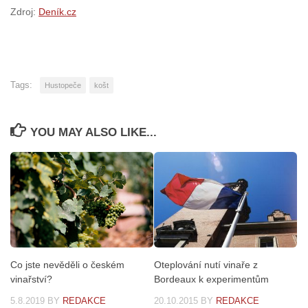
Zdroj:
Deník.cz
Tags:
Hustopeče
košt
YOU MAY ALSO LIKE...
Co jste nevěděli o českém
Oteplování nutí vinaře z
vinařství?
Bordeaux k experimentům
5.8.2019
BY
REDAKCE
20.10.2015
BY
REDAKCE