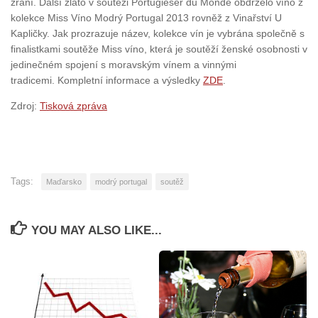
zrání. Další zlato v soutěži Portugieser du Monde obdrželo víno z
kolekce Miss Víno Modrý Portugal 2013 rovněž z Vinařství U
Kapličky. Jak prozrazuje název, kolekce vín je vybrána společně s
finalistkami soutěže Miss víno, která je soutěží ženské osobnosti v
jedinečném spojení s moravským vínem a vinnými
tradicemi. Kompletní informace a výsledky
ZDE
.
Zdroj:
Tisková zpráva
Tags:
Maďarsko
modrý portugal
soutěž
YOU MAY ALSO LIKE...