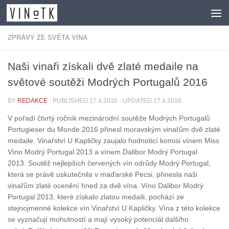
Skip to content
ZPRÁVY ZE SVĚTA VÍNA
Naši vinaři získali dvě zlaté medaile na
světové soutěži Modrých Portugalů 2016
BY
REDAKCE
· PUBLISHED
17.4.2016
· UPDATED
17.4.2016
V pořadí čtvrtý ročník mezinárodní soutěže Modrých Portugalů
Portugieser du Monde 2016 přinesl moravským vinařům dvě zlaté
medaile. Vinařství U Kapličky zaujalo hodnoticí komisi vínem Miss
Víno Modrý Portugal 2013 a vínem Dalibor Modrý Portugal
2013. Soutěž nejlepších červených vín odrůdy Modrý Portugal,
která se právě uskutečnila v maďarské Pecsi, přinesla naši
vinařům zlaté ocenění hned za dvě vína. Víno Dalibor Modrý
Portugal 2013, které získalo zlatou medaili, pochází ze
stejnojmenné kolekce vín Vinařství U Kapličky. Vína z této kolekce
se vyznačují mohutností a mají vysoký potenciál dalšího