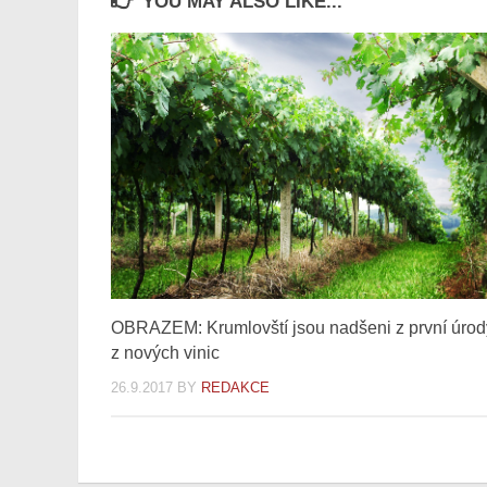
YOU MAY ALSO LIKE...
OBRAZEM: Krumlovští jsou nadšeni z první úrod
z nových vinic
26.9.2017
BY
REDAKCE