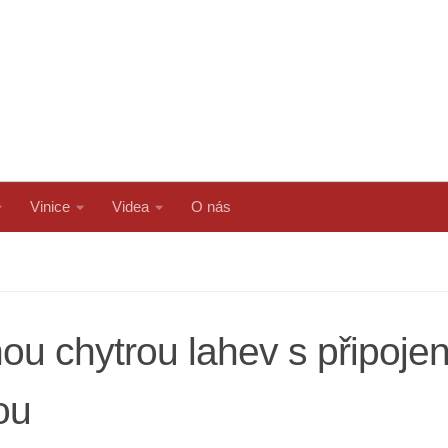
Vinice
Videa
O nás
ou chytrou lahev s připojení
ou