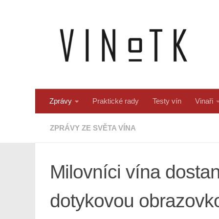
Skip to content
Zprávy
Praktické rady
Testy vín
Vinaři
ZPRÁVY ZE SVĚTA VÍNA
Milovníci vína dostan
dotykovou obrazovk