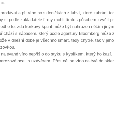
2016
rodávat a pít víno po skleničkách z lahví, které zabrání tom
by si podle zakladatele firmy mohli tímto způsobem zvýšit pr
vedl o to, zda korkový špunt může být nahrazen něčím jiným,
 přichází s nápadem, který podle agentury Bloomberg může z
tože v dnešní době je všechno smart, tedy chytré, tak v jeho
azovkou.
 nalévané víno nepřišlo do styku s kyslíkem, který ho kazí.
erezové oceli s uzávěrem. Přes něj se víno nalévá do sklen