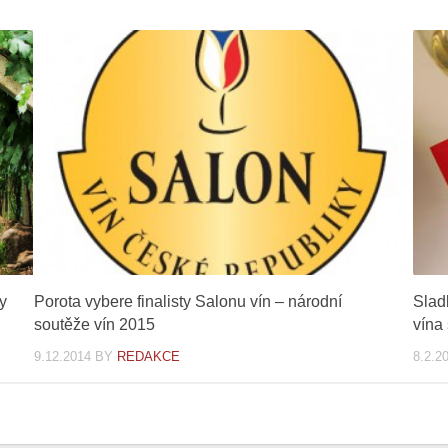
y
Porota vybere finalisty Salonu vín – národní
Slad
soutěže vín 2015
vína
9.12.2014
BY
REDAKCE
8.2.2