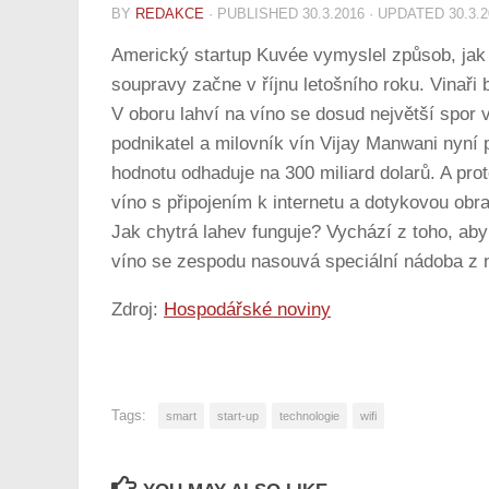
BY
REDAKCE
· PUBLISHED
30.3.2016
· UPDATED
30.3.
Americký startup Kuvée vymyslel způsob, jak p
soupravy začne v říjnu letošního roku. Vinaři 
V oboru lahví na víno se dosud největší spor 
podnikatel a milovník vín Vijay Manwani nyní
hodnotu odhaduje na 300 miliard dolarů. A pro
víno s připojením k internetu a dotykovou obr
Jak chytrá lahev funguje? Vychází z toho, aby
víno se zespodu nasouvá speciální nádoba z n
Zdroj:
Hospodářské noviny
Tags:
smart
start-up
technologie
wifi