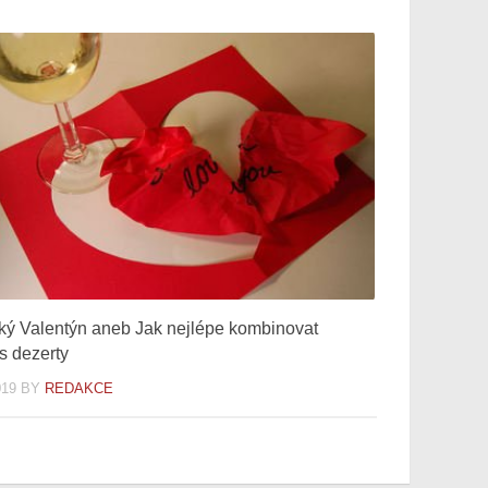
ký Valentýn aneb Jak nejlépe kombinovat
 s dezerty
019
BY
REDAKCE