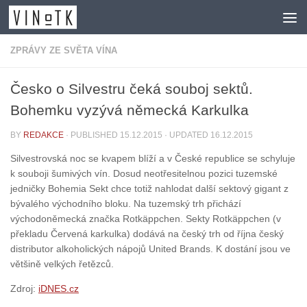
Skip to content
ZPRÁVY ZE SVĚTA VÍNA
Česko o Silvestru čeká souboj sektů.
Bohemku vyzývá německá Karkulka
BY
REDAKCE
· PUBLISHED
15.12.2015
· UPDATED
16.12.2015
Silvestrovská noc se kvapem blíží a v České republice se schyluje
k souboji šumivých vín. Dosud neotřesitelnou pozici tuzemské
jedničky Bohemia Sekt chce totiž nahlodat další sektový gigant z
bývalého východního bloku. Na tuzemský trh přichází
východoněmecká značka Rotkäppchen. Sekty Rotkäppchen (v
překladu Červená karkulka) dodává na český trh od října český
distributor alkoholických nápojů United Brands. K dostání jsou ve
většině velkých řetězců.
Zdroj:
iDNES.cz