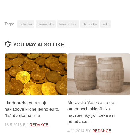
Tags:
bohemia
ekonomika
konkurence
Německo
sekt
YOU MAY ALSO LIKE...
Moravská Ves zve na den
Litr dobrého vína stojí
otevřených sklepů. Na
nákladově klidně jedno euro,
návštěvníky jich čeká asi
říká dvojka na trhu
pětadvacet.
18.5.2016
BY
REDAKCE
4.11.2014
BY
REDAKCE