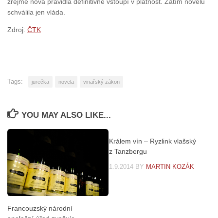
zřejmě nová pravidla definitivně vstoupí v platnost. Zatím novelu
schválila jen vláda.
Zdroj:
ČTK
Tags:
jurečka
novela
vinařský zákon
YOU MAY ALSO LIKE...
Králem vín – Ryzlink vlašský
z Tanzbergu
1.9.2014
BY
MARTIN KOZÁK
Francouzský národní