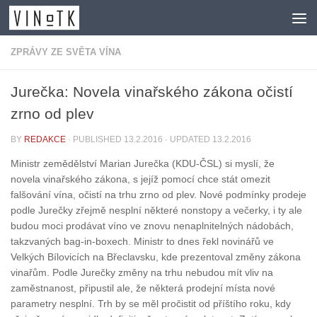
Skip to content
ZPRÁVY ZE SVĚTA VÍNA
Jurečka: Novela vinařského zákona očistí
zrno od plev
BY
REDAKCE
· PUBLISHED
13.2.2016
· UPDATED
13.2.2016
Ministr zemědělství Marian Jurečka (KDU-ČSL) si myslí, že
novela vinařského zákona, s jejíž pomocí chce stát omezit
falšování vína, očistí na trhu zrno od plev. Nové podmínky prodeje
podle Jurečky zřejmě nesplní některé nonstopy a večerky, i ty ale
budou moci prodávat víno ve znovu nenaplnitelných nádobách,
takzvaných bag-in-boxech. Ministr to dnes řekl novinářů ve
Velkých Bílovicích na Břeclavsku, kde prezentoval změny zákona
vinařům. Podle Jurečky změny na trhu nebudou mít vliv na
zaměstnanost, připustil ale, že některá prodejní místa nové
parametry nesplní. Trh by se měl pročistit od příštího roku, kdy