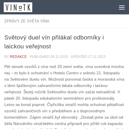
Skip to content
ZPRÁVY ZE SVĚTA VÍNA
Světový duel vín přilákal odborníky i
laickou veřejnost
BY
REDAKCE
· PUBLISHED
26.11.2015
· UPDATED
27.11.2015
Pět stovek vzorků z více než 20 zemí světa, vína oceněná mnoha
nej – to bylo k ochutnání v Hotelu Centro v sobotu 21. listopadu
na Světovém duelu vín. Možnost porovnat česká a moravská vína
s těmi špičkovými zahraničními lákala odborníky i laickou
veřejnost. Šestý ročník Světového duelu vín začal netradičně. V
pátek 20. listopadu edukativním seminářem pro profesionály.
Letos se konal poprvé. Čtyřicítka vinařů mohla ochutnat pětatřicet
vzorků zahraničních vín s předstihem a s doprovodným
komentářem. Zájem vinařů byl obrovský. „Dostali jsme za úkol od
šéfa Národního vinařského centra připravit pro příští rok kapacitu