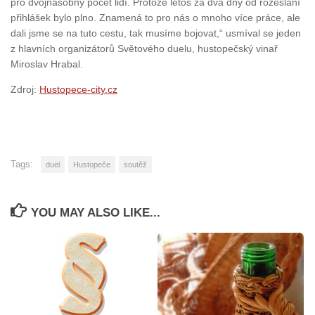
pro dvojnásobný počet lidí. Protože letos za dva dny od rozeslání
přihlášek bylo plno. Znamená to pro nás o mnoho více práce, ale
dali jsme se na tuto cestu, tak musíme bojovat,“ usmíval se jeden
z hlavních organizátorů Světového duelu, hustopečský vinař
Miroslav Hrabal.
Zdroj:
Hustopece-city.cz
Tags:
duel
Hustopeče
soutěž
YOU MAY ALSO LIKE...