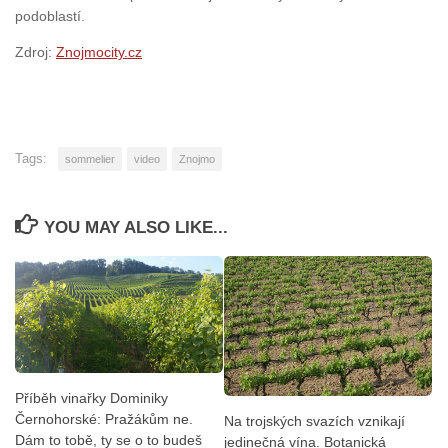
podoblastí.
Zdroj:
Znojmocity.cz
Tags:
sommelier
video
Znojmo
YOU MAY ALSO LIKE...
Příběh vinařky Dominiky
Černohorské: Pražákům ne.
Na trojských svazích vznikají
Dám to tobě, ty se o to budeš
jedinečná vína. Botanická