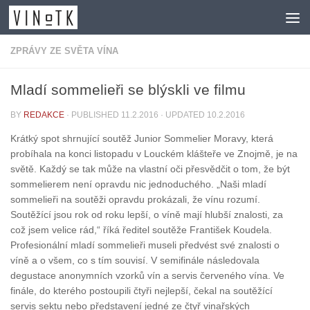
Skip to content
ZPRÁVY ZE SVĚTA VÍNA
Mladí sommelieři se blýskli ve filmu
BY
REDAKCE
· PUBLISHED
11.2.2016
· UPDATED
10.2.2016
Krátký spot shrnující soutěž Junior Sommelier Moravy, která
probíhala na konci listopadu v Louckém klášteře ve Znojmě, je na
světě. Každý se tak může na vlastní oči přesvědčit o tom, že být
sommelierem není opravdu nic jednoduchého. „Naši mladí
sommelieři na soutěži opravdu prokázali, že vínu rozumí.
Soutěžící jsou rok od roku lepší, o víně mají hlubší znalosti, za
což jsem velice rád,“ říká ředitel soutěže František Koudela.
Profesionální mladí sommelieři museli předvést své znalosti o
víně a o všem, co s tím souvisí. V semifinále následovala
degustace anonymních vzorků vín a servis červeného vína. Ve
finále, do kterého postoupili čtyři nejlepší, čekal na soutěžící
servis sektu nebo představení jedné ze čtyř vinařských