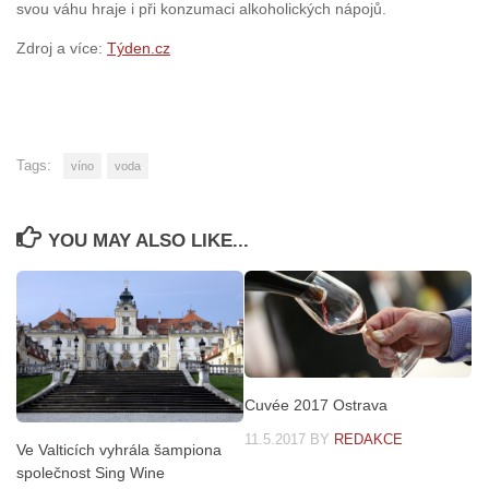
svou váhu hraje i při konzumaci alkoholických nápojů.
Zdroj a více:
Týden.cz
Tags:
víno
voda
YOU MAY ALSO LIKE...
Cuvée 2017 Ostrava
11.5.2017
BY
REDAKCE
Ve Valticích vyhrála šampiona
společnost Sing Wine