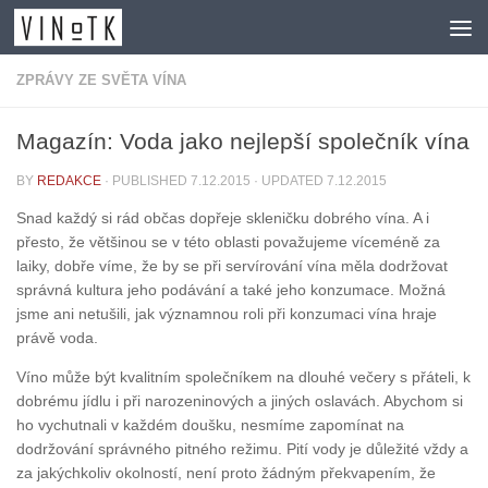
Skip to content
ZPRÁVY ZE SVĚTA VÍNA
Magazín: Voda jako nejlepší společník vína
BY
REDAKCE
· PUBLISHED
7.12.2015
· UPDATED
7.12.2015
Snad každý si rád občas dopřeje skleničku dobrého vína. A i
přesto, že většinou se v této oblasti považujeme víceméně za
laiky, dobře víme, že by se při servírování vína měla dodržovat
správná kultura jeho podávání a také jeho konzumace. Možná
jsme ani netušili, jak významnou roli při konzumaci vína hraje
právě voda.
Víno může být kvalitním společníkem na dlouhé večery s přáteli, k
dobrému jídlu i při narozeninových a jiných oslavách. Abychom si
ho vychutnali v každém doušku, nesmíme zapomínat na
dodržování správného pitného režimu. Pití vody je důležité vždy a
za jakýchkoliv okolností, není proto žádným překvapením, že