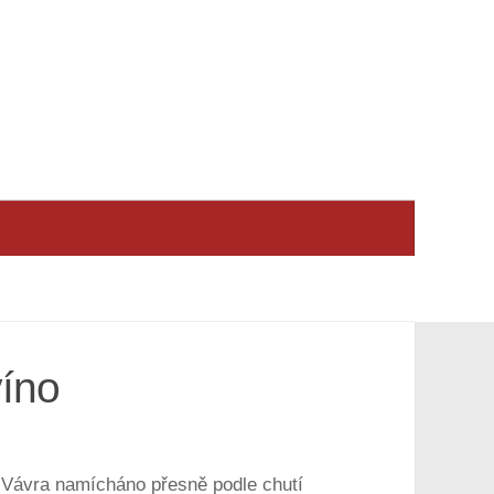
víno
& Vávra namícháno přesně podle chutí