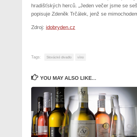
hradišťských herců. „Jeden večer jsme se sešl
popisuje Zdeněk Trčálek, jenž se mimochodem
Zdroj:
idobryden.cz
Tags:
Slovácké divadlo
víno
YOU MAY ALSO LIKE...