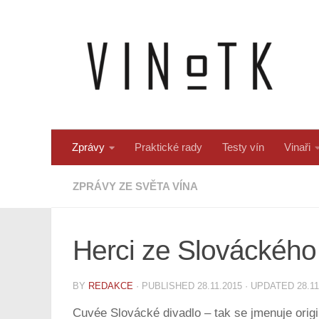
Skip to content
Zprávy
Praktické rady
Testy vín
Vinaři
ZPRÁVY ZE SVĚTA VÍNA
Herci ze Slováckého 
BY
REDAKCE
· PUBLISHED
28.11.2015
· UPDATED
28.1
Cuvée Slovácké divadlo – tak se jmenuje orig