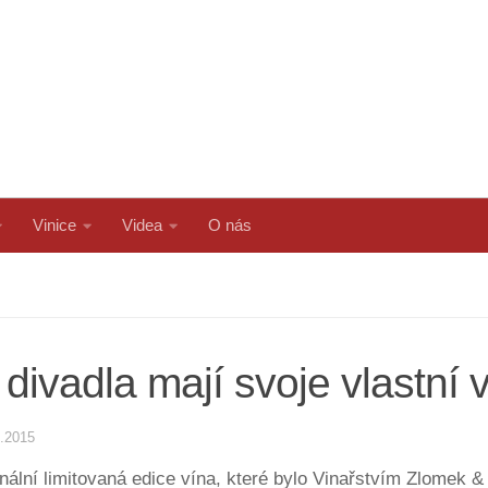
Vinice
Videa
O nás
divadla mají svoje vlastní 
1.2015
inální limitovaná edice vína, které bylo Vinařstvím Zlomek 