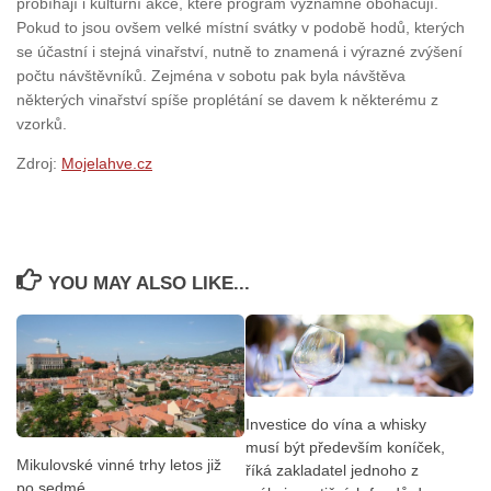
probíhají i kulturní akce, které program významně obohacují.
Pokud to jsou ovšem velké místní svátky v podobě hodů, kterých
se účastní i stejná vinařství, nutně to znamená i výrazné zvýšení
počtu návštěvníků. Zejména v sobotu pak byla návštěva
některých vinařství spíše proplétání se davem k některému z
vzorků.
Zdroj:
Mojelahve.cz
YOU MAY ALSO LIKE...
Investice do vína a whisky
musí být především koníček,
Mikulovské vinné trhy letos již
říká zakladatel jednoho z
po sedmé