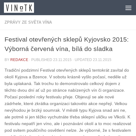
Skip to content
ZPRÁVY ZE SVĚTA VÍNA
Festival otevřených sklepů Kyjovsko 2015:
Výborná červená vína, bílá do sladka
BY
REDAKCE
· PUBLISHED
23.11.2015
· UPDATED
23.11.2015
Tradiční podzimní Festival otevřených sklepů tentokrát zavítal do
okolí Kyjova a Bzence. V sobotu krásně vyšlo počasí, neděle už
byla uplakaná. Tak trochu to demonstrovalo celkový dojem z
těchto dvou dní ať už po stránce nabízených vín či organizace.
Počasí poslední roky festivalu přeje. Objevují se ale nové
zádrhele, které zkrátka organizaci takovéto akce nepřejí. Velkou
nevýhodou je brzký soumrak. V městě typu Kyjova snad ani ne,
ale potmě si jen těžko vychutnáte třeba sklepní uličku ve Vlkoši. K
festivalu nepatří jen víno, ale i poznávání okolí a to moc realizovat
pod svitem pouličního osvětlení nelze. Je výborné, že s festivalem