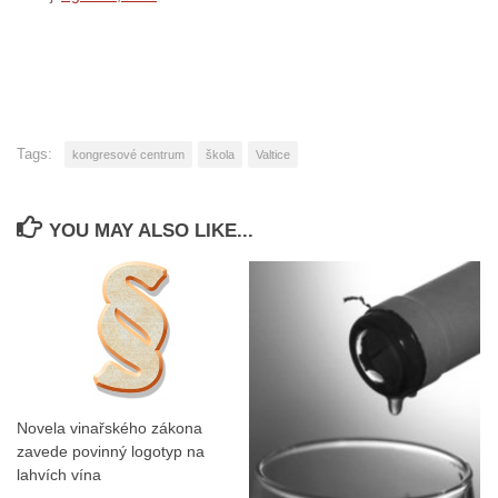
Tags:
kongresové centrum
škola
Valtice
YOU MAY ALSO LIKE...
Novela vinařského zákona
zavede povinný logotyp na
lahvích vína