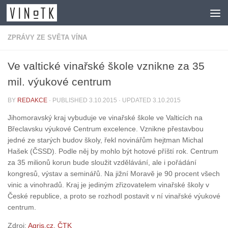
Skip to content
ZPRÁVY ZE SVĚTA VÍNA
Ve valtické vinařské škole vznikne za 35
mil. výukové centrum
BY
REDAKCE
· PUBLISHED
3.10.2015
· UPDATED
3.10.2015
Jihomoravský kraj vybuduje ve vinařské škole ve Valticích na
Břeclavsku výukové Centrum excelence. Vznikne přestavbou
jedné ze starých budov školy, řekl novinářům hejtman Michal
Hašek (ČSSD). Podle něj by mohlo být hotové příští rok. Centrum
za 35 milionů korun bude sloužit vzdělávání, ale i pořádání
kongresů, výstav a seminářů. Na jižní Moravě je 90 procent všech
vinic a vinohradů. Kraj je jediným zřizovatelem vinařské školy v
České republice, a proto se rozhodl postavit v ní vinařské výukové
centrum.
Zdroj:
Agris.cz, ČTK