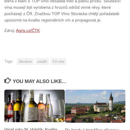
která v klání o TOP víno obsadila třetí a pátou příčku. Soutěžící
vína musejí být vyrobena z hroznů odrůd vinné révy, které
pocházejí z ČR. Značkou TOP Víno Slovácka chtějí pořadatelé
upozornit na kvalitu regionálních vín a propagovat je.
Zdroj:
Agris.cz/ČTK
Tags:
Slovácko
soutěž
TO víno
YOU MAY ALSO LIKE...
Vinař roku M. Volařík: Kvalita
Do hradu Litoměřice přivezou