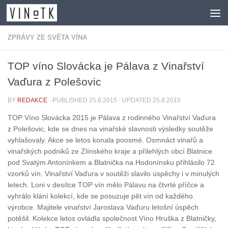
Skip to content
ZPRÁVY ZE SVĚTA VÍNA
TOP víno Slovácka je Pálava z Vinařství
Vaďura z Polešovic
BY
REDAKCE
· PUBLISHED
25.8.2015
· UPDATED
25.8.2015
TOP Víno Slovácka 2015 je Pálava z rodinného Vinařství Vaďura
z Polešovic, kde se dnes na vinařské slavnosti výsledky soutěže
vyhlašovaly. Akce se letos konala poosmé. Osmnáct vinařů a
vinařských podniků ze Zlínského kraje a přilehlých obcí Blatnice
pod Svatým Antonínkem a Blatnička na Hodonínsku přihlásilo 72
vzorků vín. Vinařství Vaďura v soutěži slavilo úspěchy i v minulých
letech. Loni v desítce TOP vín mělo Pálavu na čtvrté příčce a
vyhrálo klání kolekcí, kde se posuzuje pět vín od každého
výrobce. Majitele vinařství Jaroslava Vaďuru letošní úspěch
potěšil. Kolekce letos ovládla společnost Víno Hruška z Blatničky,