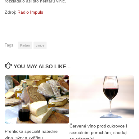
rozkládalo asi sto hektarů vinic.
Zdroj:
Rádio Impuls
Tags:
Kadaň
vinice
YOU MAY ALSO LIKE...
Červené víno proti cukrovce i
Přehlídka specialit nabídne
sexuálním poruchám, shodují
vína, sýry a zvěřinu
se odborníci