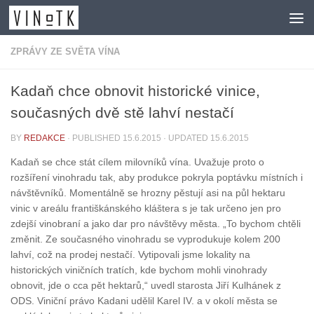
Skip to content
ZPRÁVY ZE SVĚTA VÍNA
Kadaň chce obnovit historické vinice,
současných dvě stě lahví nestačí
BY
REDAKCE
· PUBLISHED
15.6.2015
· UPDATED
15.6.2015
Kadaň se chce stát cílem milovníků vína. Uvažuje proto o
rozšíření vinohradu tak, aby produkce pokryla poptávku místních i
návštěvníků. Momentálně se hrozny pěstují asi na půl hektaru
vinic v areálu františkánského kláštera s je tak určeno jen pro
zdejší vinobraní a jako dar pro návštěvy města. „To bychom chtěli
změnit. Ze současného vinohradu se vyprodukuje kolem 200
lahví, což na prodej nestačí. Vytipovali jsme lokality na
historických viničních tratích, kde bychom mohli vinohrady
obnovit, jde o cca pět hektarů,“ uvedl starosta Jiří Kulhánek z
ODS. Viniční právo Kadani udělil Karel IV. a v okolí města se