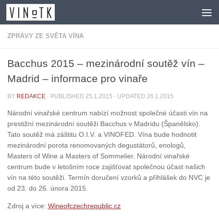
Skip to content
ZPRÁVY ZE SVĚTA VÍNA
Bacchus 2015 – mezinárodní soutěž vín –
Madrid – informace pro vinaře
BY
REDAKCE
· PUBLISHED
25.1.2015
· UPDATED
26.1.2015
Národní vinařské centrum nabízí možnost společné účasti vín na
prestižní mezinárodní soutěži Bacchus v Madridu (Španělsko).
Tato soutěž má záštitu O.I.V. a VINOFED. Vína bude hodnotit
mezinárodní porota renomovaných degustátorů, enologů,
Masters of Wine a Masters of Sommelier. Národní vinařské
centrum bude v letošním roce zajišťovat společnou účast našich
vín na této soutěži. Termín doručení vzorků a přihlášek do NVC je
od 23. do 26. února 2015.
Zdroj a více:
Wineofczechrepublic.cz